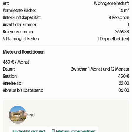
Art:
Wohngemeinschaft
Vermietete Fläche:
14 m²
Unterkunftskapazität:
8 Personen
Anzahl der Zimmer :
1
Referenznummer:
266988
Schlafmöglichkeiten:
1 Doppelbett(en)
Miete und Konditionen
460 € / Monat
Dauer:
Zwischen 1 Monat und 12 Monate
Kaution:
450 €
Anreise ab:
22:00
Abreise bis spätestens:
06:00
Peio
Identität verifiziert
Telefonnummer verifiziert