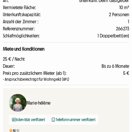
Art:
Unterkunft beim Gastgeber
Vermietete Fläche:
10 m²
Unterkunftskapazität:
2 Personen
Anzahl der Zimmer :
1
Referenznummer:
266273
Schlafmöglichkeiten:
1 Doppelbett(en)
Miete und Konditionen
25 € / Nacht
Dauer:
Bis zu 6 Monate
Preis pro zusätzlichem Mieter (ab 1):
5 €
- Anspruchsberechtigt für Wohngeld (APL)
Marie-hélène
Identität verifiziert
Telefonnummer verifiziert
5
(3)