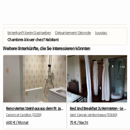
Unterkunft beim Gastgeber
›
Département Gironde
›
Loupiac
›
Chambres à louer chez l' Habitant
Weitere Unterkünfte, die Sie interessieren könnten
Renoviertes Steinhaus aus dem 19. Jahrhundert in der Nähe des Bordeaux-Kanals
Bed And Breakfast Zu Vermieten - Le Joffrion
Castets et Castillon (33210)
Saint-Caprais-de-Bordeaux (33880)
600 € / Monat
75 € / Nacht