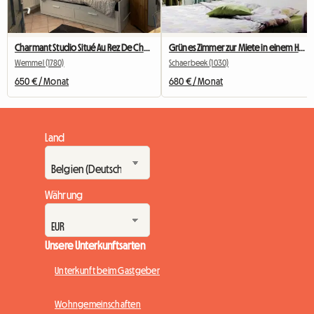
Charmant Studio Situé Au Rez De Chaussée
Grünes Zimmer zur Miete in einem Haus in Brüssel
Wemmel (1780)
Schaerbeek (1030)
650 € / Monat
680 € / Monat
Land
Währung
Unsere Unterkunftsarten
Unterkunft beim Gastgeber
Wohngemeinschaften