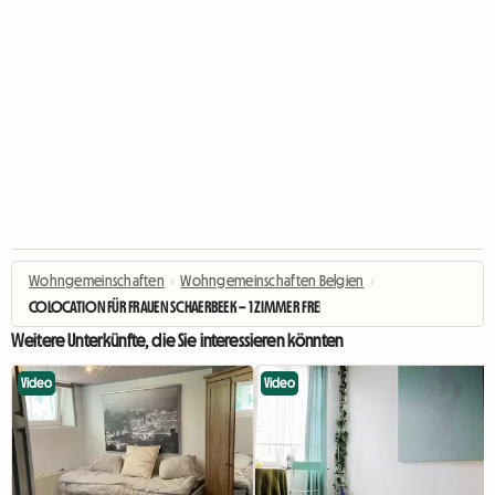
Wohngemeinschaften
›
Wohngemeinschaften Belgien
›
COLOCATION FÜR FRAUEN SCHAERBEEK – 1 ZIMMER FREI AM 01.08
Weitere Unterkünfte, die Sie interessieren könnten
Video
Video