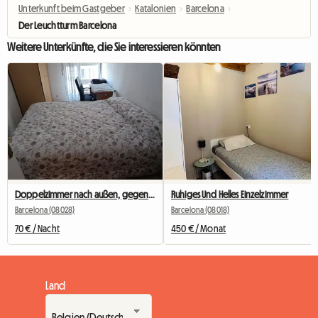
Unterkunft beim Gastgeber
›
Katalonien
›
Barcelona
›
Der Leuchtturm Barcelona
Weitere Unterkünfte, die Sie interessieren könnten
Doppelzimmer nach außen, gegenüber dem Camp Nou
Ruhiges Und Helles Einzelzimmer
Barcelona (08028)
Barcelona (08018)
70 € / Nacht
450 € / Monat
Land