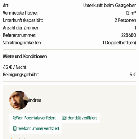
Art:
Unterkunft beim Gastgeber
Vermietete Fläche:
12 m²
Unterkunftskapazität:
2 Personen
Anzahl der Zimmer :
1
Referenznummer:
228680
Schlafmöglichkeiten:
1 Doppelbett(en)
Miete und Konditionen
45 € / Nacht
Reinigungsgebühr:
5 €
Andrea
Von Roomlala verifiziert
Identität verifiziert
Telefonnummer verifiziert