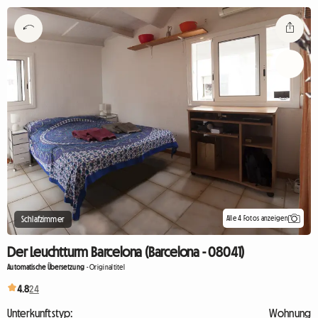
Alle 4 Fotos anzeigen
Schlafzimmer
Der Leuchtturm Barcelona (Barcelona - 08041)
Automatische Übersetzung
-
Originaltitel
4.8
24
Unterkunftstyp:
Wohnung