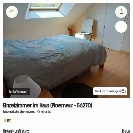
Alle 4 Fotos anzeigen
Schlafzimmer
Einzelzimmer im Haus (Ploemeur - 56270)
Automatische Übersetzung
-
Originaltitel
5
3
Unterkunftstyp:
Haus