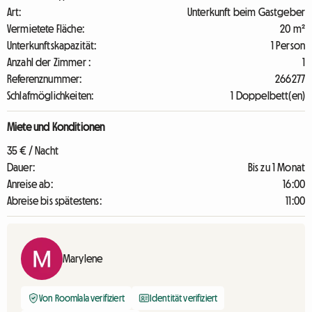
Art:
Unterkunft beim Gastgeber
Vermietete Fläche:
20 m²
Unterkunftskapazität:
1 Person
Anzahl der Zimmer :
1
Referenznummer:
266277
Schlafmöglichkeiten:
1 Doppelbett(en)
Miete und Konditionen
35 € / Nacht
Dauer:
Bis zu 1 Monat
Anreise ab:
16:00
Abreise bis spätestens:
11:00
Marylene
Von Roomlala verifiziert
Identität verifiziert