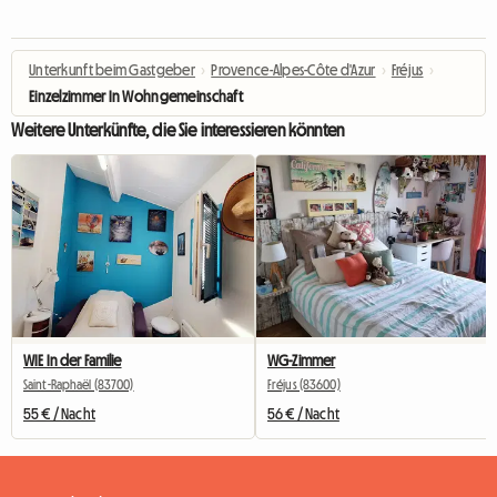
Unterkunft beim Gastgeber
›
Provence-Alpes-Côte d'Azur
›
Fréjus
›
Einzelzimmer In Wohngemeinschaft
Weitere Unterkünfte, die Sie interessieren könnten
WIE In der Familie
WG-Zimmer
Saint-Raphaël (83700)
Fréjus (83600)
55 € / Nacht
56 € / Nacht