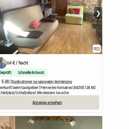
❯
11
64 € / Nacht
Geprüft
Schnelle Antwort
5 (8) |
Studiozimmer zur saisonalen Vermietung
terkunft beim Gastgeber | Pernes-les-Fontaines (84210) | 28 M2
chlafplatz/Schlafplätze | Mindestens 1 woche
Anzeige ansehen