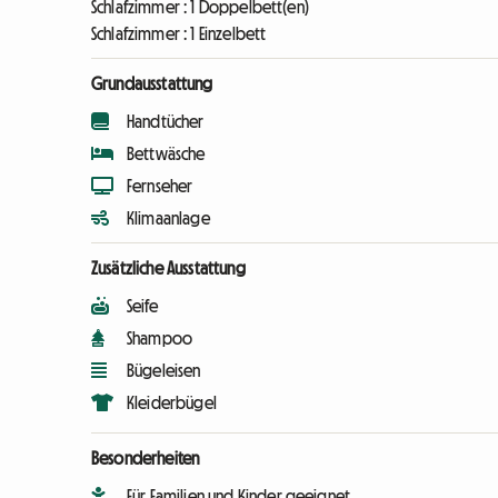
Schlafzimmer :
1 Doppelbett(en)
Schlafzimmer :
1 Einzelbett
Grundausstattung
Handtücher
Bettwäsche
Fernseher
Klimaanlage
Zusätzliche Ausstattung
Seife
Shampoo
Bügeleisen
Kleiderbügel
Besonderheiten
Für Familien und Kinder geeignet