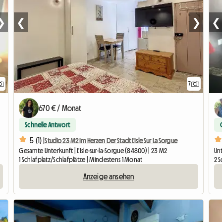
❯
❮
❯
❮
7
670 € / Monat
Schnelle Antwort
5 (1) |
Studio 23 M2 Im Herzen Der Stadt L'Isle Sur La Sorgue
Gesamte Unterkunft | L'Isle-sur-la-Sorgue (84800) | 23 M2
Un
1 Schlafplatz/Schlafplätze | Mindestens 1 Monat
2 S
Anzeige ansehen