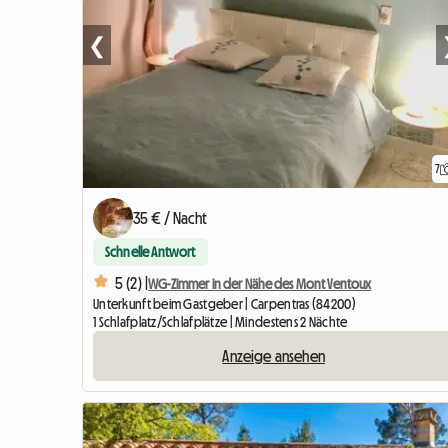
❮
7
35 € / Nacht
Schnelle Antwort
5 (2) |
WG-Zimmer in der Nähe des Mont Ventoux
Unterkunft beim Gastgeber | Carpentras (84200)
1 Schlafplatz/Schlafplätze | Mindestens 2 Nächte
Anzeige ansehen