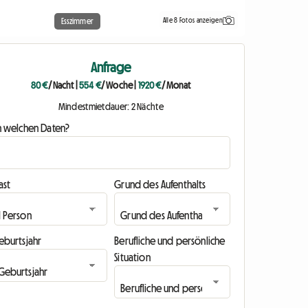
Alle 8 Fotos anzeigen
Esszimmer
Anfrage
80 €
/ Nacht
|
554 €
/ Woche
|
1920 €
/ Monat
Mindestmietdauer: 2 Nächte
n welchen Daten?
ast
Grund des Aufenthalts
eburtsjahr
Berufliche und persönliche
Situation