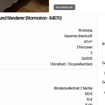
Fernsehzimmer
er und Wanderer (Mormoiron - 84570)
Wohnung
Gesamte Unterkunft
60 m²
A
3 Personen
2
266502
G
1 Einzelbett, 1 Doppelbett(en)
G
Mindestaufenthalt 2 Nächte
100 €
10 €