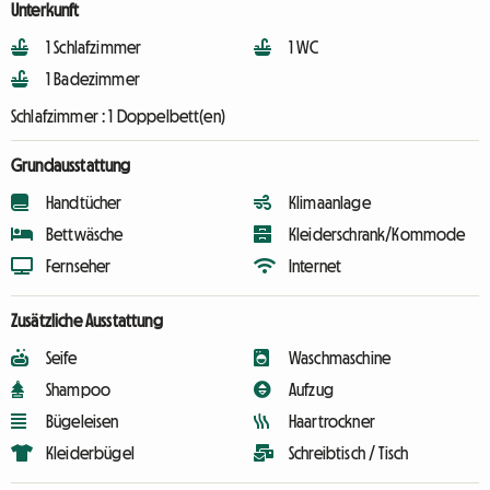
Unterkunft
1 Schlafzimmer
1 WC
1 Badezimmer
Schlafzimmer :
1 Doppelbett(en)
Grundausstattung
Handtücher
Klimaanlage
Bettwäsche
Kleiderschrank/Kommode
Fernseher
Internet
Zusätzliche Ausstattung
Seife
Waschmaschine
Shampoo
Aufzug
Bügeleisen
Haartrockner
Kleiderbügel
Schreibtisch / Tisch