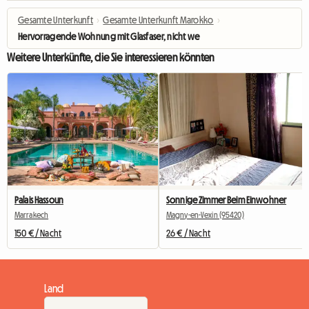
Gesamte Unterkunft
›
Gesamte Unterkunft Marokko
›
Hervorragende Wohnung mit Glasfaser, nicht weit von Gueliz Marrakesch entf
Weitere Unterkünfte, die Sie interessieren könnten
Palais Hassoun
Sonnige Zimmer Beim Einwohner
Marrakech
Magny-en-Vexin (95420)
150 € / Nacht
26 € / Nacht
Land