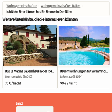
Wohngemeinschaften
›
Wohngemeinschaften Italien
›
Ich Biete Einer älteren Frau Ein Zimmer In Der Nähe Des Meeres Für Gesellschaft
Weitere Unterkünfte, die Sie interessieren könnten
B&B La Macina Bauernhaus in der Toskana
Bauernwohnungen Mit Swimmingpool
Montescudaio (56040)
La Fornace (56034)
70 € / Nacht
90 € / Nacht
Land