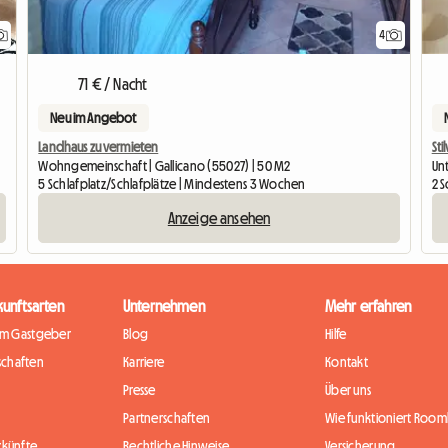
4
71 € / Nacht
Neu im Angebot
Landhaus zu vermieten
St
Wohngemeinschaft | Gallicano (55027) | 50 M2
Un
5 Schlafplatz/Schlafplätze | Mindestens 3 Wochen
2 S
Anzeige ansehen
kunftsarten
Unternehmen
Mehr erfahren
im Gastgeber
Blog
Hilfe
chaften
Karriere
Kontakt
Presse
Über uns
Partnerschaften
Wie funktioniert Rooml
rkünfte
Rechtliche Hinweise
Versicherung