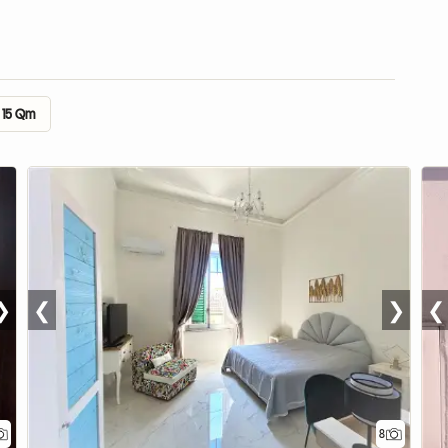
 15 Qm
❯
❮
❯
❮
8