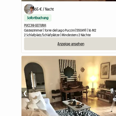
65 € / Nacht
Sofortbuchung
PUCCINI-SEETURM
Gästezimmer | Torre del Lago Puccini (55049) | 16 M2
2 Schlafplatz/Schlafplätze | Mindestens 2 Nächte
Anzeige ansehen
❮