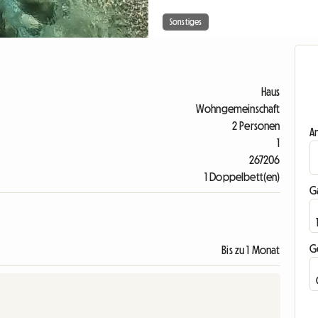
Sonstiges
Haus
Wohngemeinschaft
2 Personen
A
1
267206
1 Doppelbett(en)
G
G
Bis zu 1 Monat