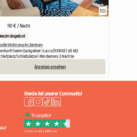
2
110 € / Nacht
Neu im Angebot
ilvolle Wohnung im Zentrum
terkunft beim Gastgeber | Lucca (55100) | 65 M2
chlafplatz/Schlafplätze | Mindestens 3 Nächte
Anzeige ansehen
Werde Teil unserer Community!
ala?