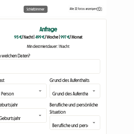
Alle 22 Fotos anzeigen
Schlafzimmer
Anfrage
95 €
/ Nacht
|
499 €
/ Woche
|
997 €
/ Monat
Mindestmietdauer: 1 Nacht
n welchen Daten?
ast
Grund des Aufenthalts
eburtsjahr
Berufliche und persönliche
Situation