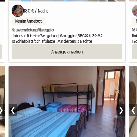
180 € / Nacht
Neu im Angebot
Hausvermietung Viareggio
16
Unterkunft beim Gastgeber | Viareggio (55049) | 39 M2
Unt
10 Schlafplatz/Schlafplätze | Mindestens 3 Nächte
1 S
Anzeige ansehen
❯
❮
❯
❮