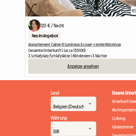
8
120 € / Nacht
Neu im Angebot
Appartement Calme Et Lumineux à Louer -centre Historique
Gesamte Unterkunft | Lucca (55100)
3 Schlafplatz/Schlafplätze | Mindestens 3 Nächte
Anzeige ansehen
Land
Unsere Unter
Unterkunft be
Wohngemeins
Währung
Coliving
Gästezimmer
Gesamte Unte