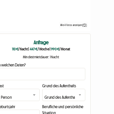
Alle 4 Fotos anzeigen
Anfrage
110 €
/ Nacht
|
447 €
/ Woche
|
990 €
/ Monat
Mindestmietdauer: 1 Nacht
n welchen Daten?
ast
Grund des Aufenthalts
eburtsjahr
Berufliche und persönliche
Situation