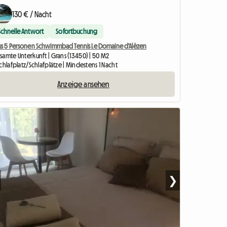
130 € / Nacht
Schnelle Antwort
Sofortbuchung
us 5 Personen Schwimmbad Tennis Le Domaine d'Alèzen
samte Unterkunft | Grans (13450) | 50 M2
chlafplatz/Schlafplätze | Mindestens 1 Nacht
Anzeige ansehen
❯