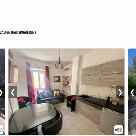
ZAUFENTHALTSPRÄFERENZ
❯
❮
❯
❮
6