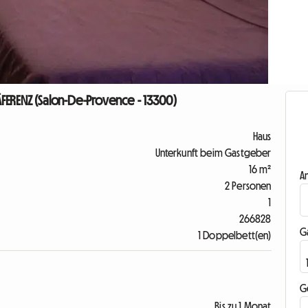
FERENZ (Salon-De-Provence - 13300)
Haus
Unterkunft beim Gastgeber
16 m²
A
2 Personen
1
266828
G
1 Doppelbett(en)
G
Bis zu 1 Monat