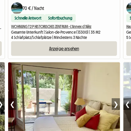
70 € / Nacht
Schnelle Antwort
Sofortbuchung
WOHNUNG T2 P HISTORISCHES ZENTRUM - L’Annex d’Alèz
Ha
TERRASSE UND SOMMERKÜCHE
Gesamte Unterkunft | Salon-de-Provence (13300) | 35 M2
Ge
4 Schlafplatz/Schlafplätze | Mindestens 3 Nächte
5 S
Anzeige ansehen
❯
❮
❯
❮