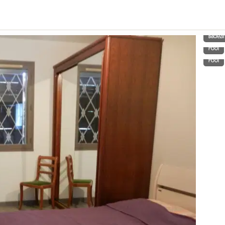
Badez
Pool
Pool