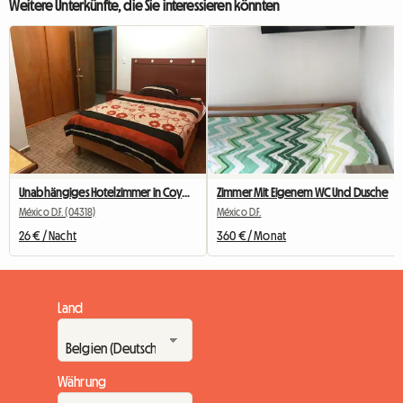
Weitere Unterkünfte, die Sie interessieren könnten
Unabhängiges Hotelzimmer in Coyoacan, Mexiko-Stadt
Zimmer Mit Eigenem WC Und Dusche
México D.F. (04318)
México D.F.
26 € / Nacht
360 € / Monat
Land
Währung