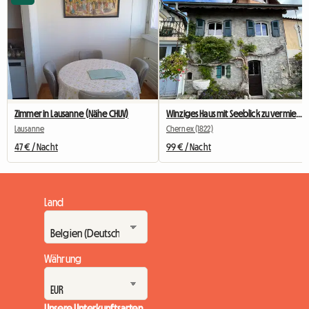
Zimmer in Lausanne (Nähe CHUV)
Winziges Haus mit Seeblick zu vermieten
Lausanne
Chernex (1822)
47 € / Nacht
99 € / Nacht
Land
Währung
Unsere Unterkunftsarten