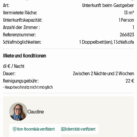
Art:
Unterkunft beim Gastgeber
Vermietete Fläche:
13 m²
Unterkunftskapazität:
1 Person
Anzahl der Zimmer :
1
Referenznummer:
266823
Schlafmöglichkeiten:
1 Doppelbett(en), 1 Schlafsofa
Miete und Konditionen
61 € / Nacht
Dauer:
Zwischen 2 Nächte und 2 Wochen
Reinigungsgebühr:
22 €
- Hauptwohnsitz nicht möglich
Claudine
Von Roomlala verifiziert
Identität verifiziert