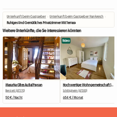
Unterkunft beim Gastgeber
›
Unterkunft beim Gastgeber Frankreich
›
Ruhiges Und Gemütliches Privatzimmer Mit Terrasse Und WLAN61
Weitere Unterkünfte, die Sie interessieren könnten
Video
Masurka Gîtes Au Bal Paysan
Hochwertige Wohngemeinschaft 10 Minuten vom Zentrum entfernt – Schlafzimmer 4
Berstett (67370)
Schiltigheim (67300)
50 € / Nacht
654 € / Monat