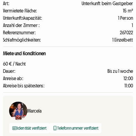
Art:
Unterkunft beim Gastgeber
Vermietete Fläche:
15 m²
Unterkunftskapazität:
1 Person
Anzahl der Zimmer :
1
Referenznummer:
267022
Schlafmöglichkeiten:
1 Einzelbett
Miete und Konditionen
60 € / Nacht
Dauer:
Bis zu 1 woche
Anreise ab:
12:00
Abreise bis spätestens:
11:00
Marcela
Identität verifiziert
Telefonnummer verifiziert