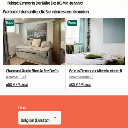
Ruhiges Zimmer In Der Nähe Des BXL-Midi-Bahnhofs
Weitere Unterkünfte, die Sie interessieren könnten
Video
Video
Charmant Studio Situé Au Rez De Chaussée
Grünes Zimmer zur Miete in einem Haus in Brüssel
Wemmel (1780)
Schaerbeek (1030)
650 € / Monat
680 € / Monat
Land