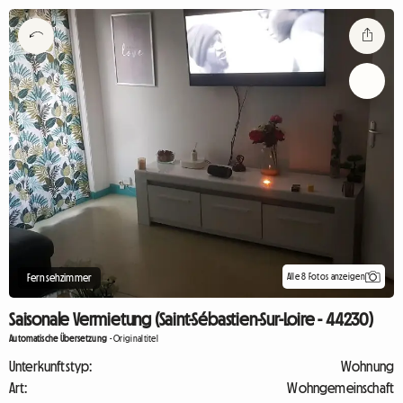
Alle 8 Fotos anzeigen
Fernsehzimmer
Saisonale Vermietung (Saint-Sébastien-Sur-Loire - 44230)
Automatische Übersetzung
-
Originaltitel
Unterkunftstyp:
Wohnung
Art:
Wohngemeinschaft