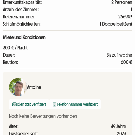
Unterkunftskapazität:
2 Personen
Anzahl der Zimmer :
1
Referenznummer:
266949
Schlafmöglichkeiten:
1 Doppelbett(en)
Miete und Konditionen
300 € / Nacht
Dauer:
Bis zu 1 woche
Kaution:
600 €
Antoine
Identität verifiziert
Telefonnummer verifiziert
Noch keine Bewertungen vorhanden
Alter:
49 Jahre
Gastgeber seit:
2023