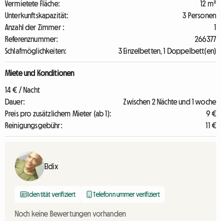
Vermietete Fläche:
12 m²
Unterkunftskapazität:
3 Personen
Anzahl der Zimmer :
1
Referenznummer:
266377
Schlafmöglichkeiten:
3 Einzelbetten, 1 Doppelbett(en)
Miete und Konditionen
14 € / Nacht
Dauer:
Zwischen 2 Nächte und 1 woche
Preis pro zusätzlichem Mieter (ab 1):
9 €
Reinigungsgebühr:
11 €
Eldix
Identität verifiziert
Telefonnummer verifiziert
Noch keine Bewertungen vorhanden