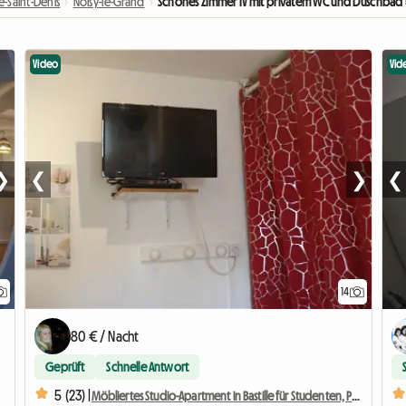
-Saint-Denis
›
Noisy-le-Grand
›
Schönes Zimmer IV mit privatem WC und Duschbad
Video
Vid
❯
❮
❯
❮
14
80 € / Nacht
Geprüft
Schnelle Antwort
5 (23) |
Möbliertes Studio-Apartment in Bastille für Studenten, Praktikanten oder Geschäftsreisende.