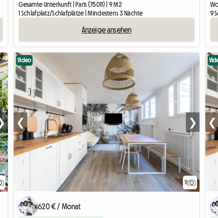
Gesamte Unterkunft | Paris (75011) | 9 M2
Wo
1 Schlafplatz/Schlafplätze | Mindestens 3 Nächte
9 
Anzeige ansehen
Video
Vid
❯
❮
❯
❮
11
620 € / Monat