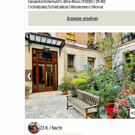
Gesamte Unterkunft | Athis-Mons (91200) | 29 M2
1 Schlafplatz/Schlafplätze | Mindestens 1 Monat
Anzeige ansehen
❮
6
23 € / Nacht