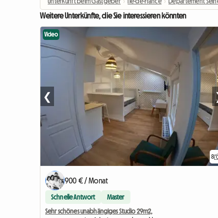
Unterkunft beim Gastgeber
›
Île-de-France
›
Département Seine
Weitere Unterkünfte, die Sie interessieren könnten
Video
❮
8
900 € / Monat
Schnelle Antwort
Master
Sehr schönes unabhängiges Studio 29m2,