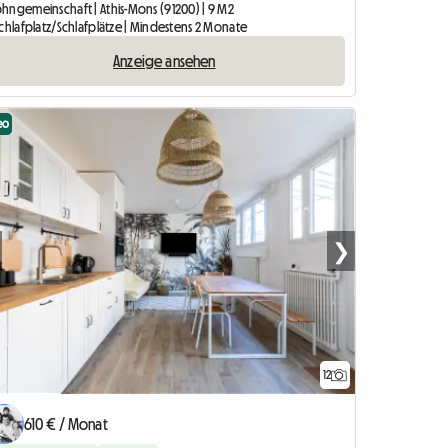
hngemeinschaft | Athis-Mons (91200) | 9 M2
Schlafplatz/Schlafplätze | Mindestens 2 Monate
Anzeige ansehen
eo
❯
12
610 € / Monat