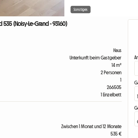
Sonstiges
535 (Noisy-Le-Grand - 93160)
Haus
A
Unterkunft beim Gastgeber
14 m²
2 Personen
1
G
266505
1 Einzelbett
G
Zwischen 1 Monat und 12 Monate
535 €