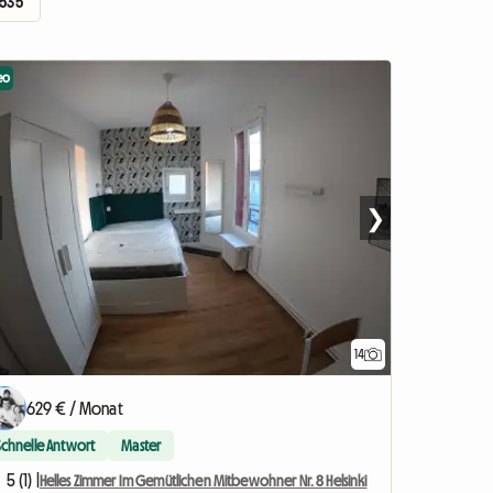
 535
eo
❯
14
629 € / Monat
Schnelle Antwort
Master
5 (1) |
Helles Zimmer Im Gemütlichen Mitbewohner Nr. 8 Helsinki