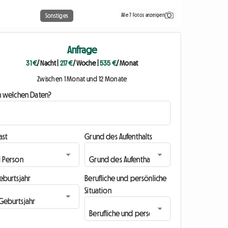
Alle 7 Fotos anzeigen
Sonstiges
Anfrage
31 €
/ Nacht
|
217 €
/ Woche
|
535 €
/ Monat
Zwischen 1 Monat und 12 Monate
n welchen Daten?
ast
Grund des Aufenthalts
eburtsjahr
Berufliche und persönliche
Situation