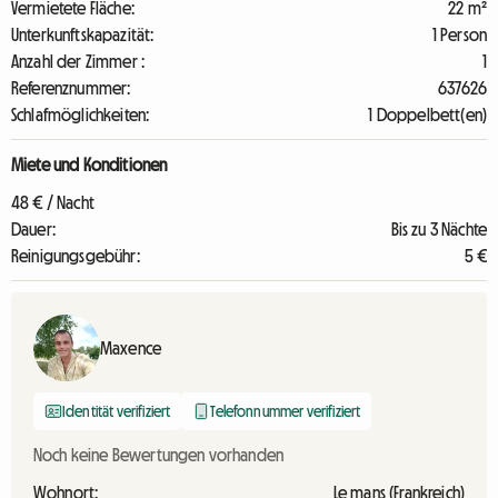
Vermietete Fläche:
22 m²
Unterkunftskapazität:
1 Person
Anzahl der Zimmer :
1
Referenznummer:
637626
Schlafmöglichkeiten:
1 Doppelbett(en)
Miete und Konditionen
48 € / Nacht
Dauer:
Bis zu 3 Nächte
Reinigungsgebühr:
5 €
Maxence
Identität verifiziert
Telefonnummer verifiziert
Noch keine Bewertungen vorhanden
Wohnort:
Le mans (Frankreich)