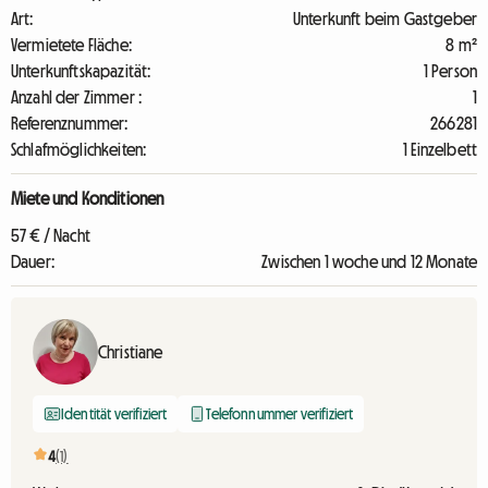
Art:
Unterkunft beim Gastgeber
Vermietete Fläche:
8 m²
Unterkunftskapazität:
1 Person
Anzahl der Zimmer :
1
Referenznummer:
266281
Schlafmöglichkeiten:
1 Einzelbett
Miete und Konditionen
57 € / Nacht
Dauer:
Zwischen 1 woche und 12 Monate
Christiane
Identität verifiziert
Telefonnummer verifiziert
4
(1)