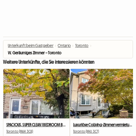
Unterkunft beim Gastgeber
›
Ontario
›
Toronto
›
W. Geräumiges Zimmer – Toronto
Weitere Unterkünfte, die Sie interessieren könnten
SPACIOUS, SUPER CLEAN 1 BEDROOM BASEMENT APARTMENT FOR RENT
Luxuriöse CoLiving-Zimmervermietung in Toronto
Toronto (M6H 3C8)
Toronto (M4J 3C7)