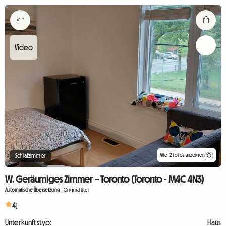
Alle 12 Fotos anzeigen
Schlafzimmer
W. Geräumiges Zimmer – Toronto (Toronto - M4C 4N3)
Automatische Übersetzung
-
Originaltitel
4
1
Unterkunftstyp:
Haus