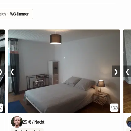
eich
›
WG-Zimmer
❯
❮
❯
❮
4
Zur A
25 € / Nacht