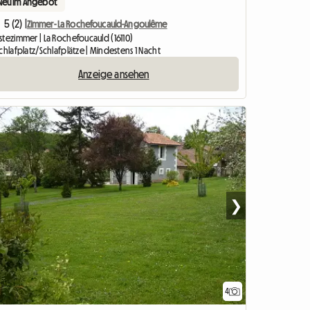
Neu im Angebot
5 (2) |
Zimmer- La Rochefoucauld-Angoulême
stezimmer | La Rochefoucauld (16110)
chlafplatz/Schlafplätze | Mindestens 1 Nacht
Anzeige ansehen
❯
4