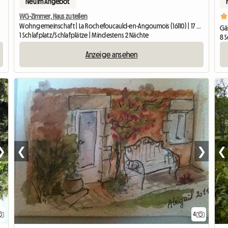
Neu im Angebot
WG-Zimmer, Haus zu teilen
Wohngemeinschaft | La Rochefoucauld-en-Angoumois (16110) | 17 M2
Gä
1 Schlafplatz/Schlafplätze | Mindestens 2 Nächte
8 S
Anzeige ansehen
❯
❮
❯
❮
4