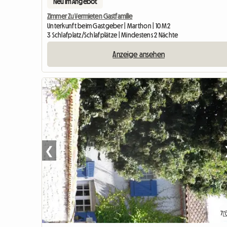
Neu im Angebot
Zimmer Zu Vermieten Gastfamilie
Unterkunft beim Gastgeber | Marthon | 10 M2
3 Schlafplatz/Schlafplätze | Mindestens 2 Nächte
Anzeige ansehen
❮
7