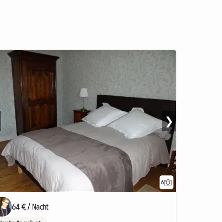
❯
6
nzeige
64 € / Nacht