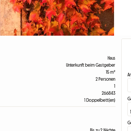
Haus
Unterkunft beim Gastgeber
15 m²
A
2 Personen
1
266843
G
1 Doppelbett(en)
G
Bis zu 2 Nächte