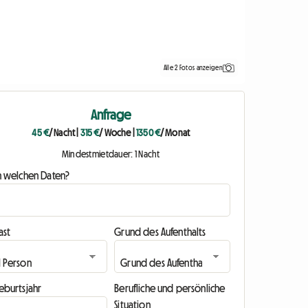
Alle 2 Fotos anzeigen
Anfrage
45 €
/ Nacht
|
315 €
/ Woche
|
1350 €
/ Monat
Mindestmietdauer: 1 Nacht
n welchen Daten?
ast
Grund des Aufenthalts
eburtsjahr
Berufliche und persönliche
Situation