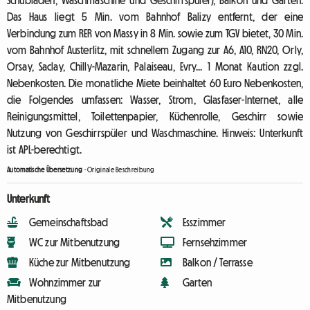
Schubladen, Waschmaschine und Geschirrspüler), Balkon und Garten.
Das Haus liegt 5 Min. vom Bahnhof Balizy entfernt, der eine
Verbindung zum RER von Massy in 8 Min. sowie zum TGV bietet, 30 Min.
vom Bahnhof Austerlitz, mit schnellem Zugang zur A6, A10, RN20, Orly,
Orsay, Saclay, Chilly-Mazarin, Palaiseau, Evry... 1 Monat Kaution zzgl.
Nebenkosten. Die monatliche Miete beinhaltet 60 Euro Nebenkosten,
die Folgendes umfassen: Wasser, Strom, Glasfaser-Internet, alle
Reinigungsmittel, Toilettenpapier, Küchenrolle, Geschirr sowie
Nutzung von Geschirrspüler und Waschmaschine. Hinweis: Unterkunft
ist APL-berechtigt.
Automatische Übersetzung
-
Originale Beschreibung
Unterkunft
Gemeinschaftsbad
Esszimmer
WC zur Mitbenutzung
Fernsehzimmer
Küche zur Mitbenutzung
Balkon / Terrasse
Wohnzimmer zur
Garten
Mitbenutzung