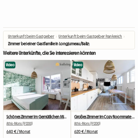
Unterkunft beim Gastgeber
›
Unterkunft beim Gastgeber Frankreich
›
Zimmer bei einer Gastfamilie in Longjumeau/Balizy
Weitere Unterkünfte, die Sie interessieren könnten
Video
Video
Schönes Zimmer Im Gemütlichen Mitbewohner Nr. 2
Großes Zimmer im Cozy Roommate #5 New York in der Nähe von Olry
Athis-Mons (91200)
Athis-Mons (91200)
640 € / Monat
620 € / Monat