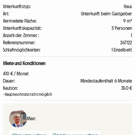
Unterkunftstyp:
Haus
Art:
Unterkunft beim Gastgeber
Vermietete Fläche:
9 m²
Unterkunftskapazität:
3 Personen
Anzahl der Zimmer :
1
Referenznummer:
267122
Schlafmöglichkeiten:
1 Einzelbett
Miete und Konditionen
410 € / Monat
Dauer:
Mindestaufenthalt 6 Monate
Kaution:
350 €
- Hauptwohnsitz nicht möglich
Marc