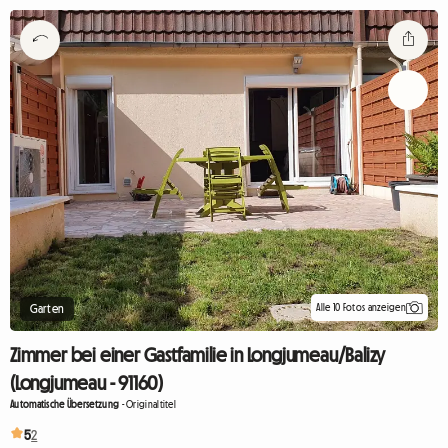
Alle 10 Fotos anzeigen
Garten
Zimmer bei einer Gastfamilie in Longjumeau/Balizy
(Longjumeau - 91160)
Automatische Übersetzung
-
Originaltitel
5
2