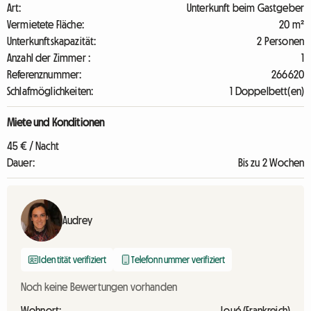
Art:
Unterkunft beim Gastgeber
Vermietete Fläche:
20 m²
Unterkunftskapazität:
2 Personen
Anzahl der Zimmer :
1
Referenznummer:
266620
Schlafmöglichkeiten:
1 Doppelbett(en)
Miete und Konditionen
45 € / Nacht
Dauer:
Bis zu 2 Wochen
Audrey
Identität verifiziert
Telefonnummer verifiziert
Noch keine Bewertungen vorhanden
Wohnort:
Loué (Frankreich)