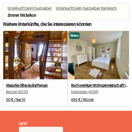
Unterkunft beim Gastgeber
›
Unterkunft beim Gastgeber Frankreich
›
Zimmer Mit Balkon
Weitere Unterkünfte, die Sie interessieren könnten
Video
Masurka Gîtes Au Bal Paysan
Hochwertige Wohngemeinschaft 10 Minuten vom Zentrum entfernt – Schlafzimmer 4
Berstett (67370)
Schiltigheim (67300)
50 € / Nacht
654 € / Monat
Land