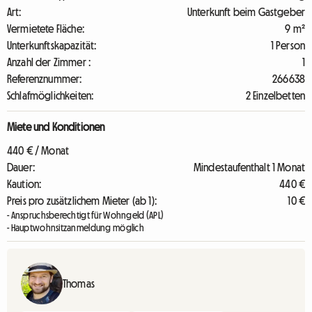
Art:
Unterkunft beim Gastgeber
Vermietete Fläche:
9 m²
Unterkunftskapazität:
1 Person
Anzahl der Zimmer :
1
Referenznummer:
266638
Schlafmöglichkeiten:
2 Einzelbetten
Miete und Konditionen
440 € / Monat
Dauer:
Mindestaufenthalt 1 Monat
Kaution:
440 €
Preis pro zusätzlichem Mieter (ab 1):
10 €
- Anspruchsberechtigt für Wohngeld (APL)
- Hauptwohnsitzanmeldung möglich
Thomas