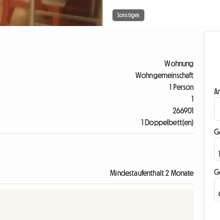
Sonstiges
Wohnung
Wohngemeinschaft
1 Person
A
1
266901
1 Doppelbett(en)
G
G
Mindestaufenthalt 2 Monate