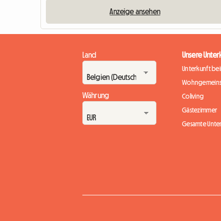
Anzeige ansehen
Land
Unsere Unter
Unterkunft be
Wohngemeins
Währung
Coliving
Gästezimmer
Gesamte Unte