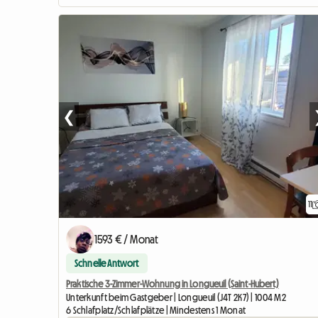
❮
11
1593 € / Monat
Schnelle Antwort
Praktische 3-Zimmer-Wohnung in Longueuil (Saint-Hubert)
Unterkunft beim Gastgeber | Longueuil (J4T 2K7) | 1004 M2
6 Schlafplatz/Schlafplätze | Mindestens 1 Monat