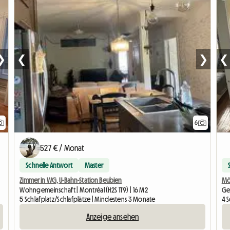
❯
❮
❯
❮
6
527 € / Monat
Schnelle Antwort
Master
Zimmer in WG, U-Bahn-Station Beubien
Mö
Wohngemeinschaft | Montréal (H2S 1T9) | 16 M2
Ge
5 Schlafplatz/Schlafplätze | Mindestens 3 Monate
4 
Anzeige ansehen