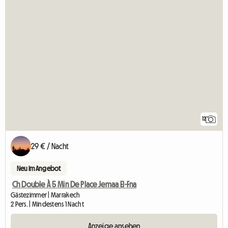
12
29 € / Nacht
Neu im Angebot
Ch Double À 5 Min De Place Jemaa El-Fna
Gästezimmer | Marrakech
2 Pers. | Mindestens 1 Nacht
Anzeige ansehen