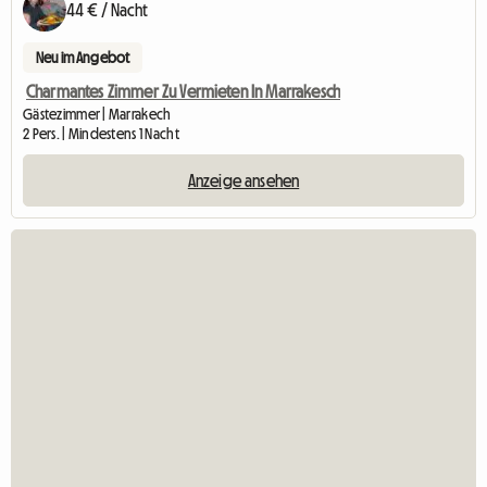
44 € / Nacht
Neu im Angebot
Charmantes Zimmer Zu Vermieten In Marrakesch
Gästezimmer | Marrakech
2 Pers. | Mindestens 1 Nacht
Anzeige ansehen