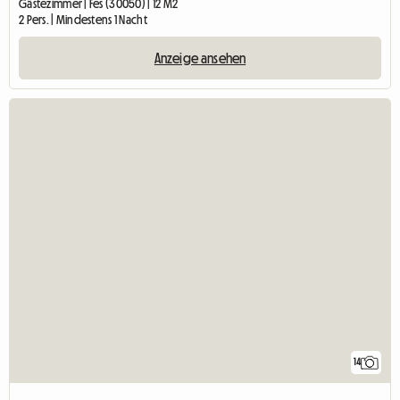
Gästezimmer | Fes (30050) | 12 M2
2 Pers. | Mindestens 1 Nacht
Anzeige ansehen
14