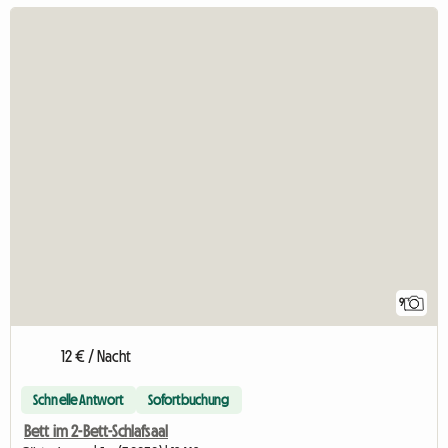
9
12 € / Nacht
Schnelle Antwort
Sofortbuchung
Bett im 2-Bett-Schlafsaal