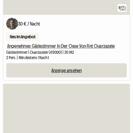
11
30 € / Nacht
Neu im Angebot
Angenehmes Gästezimmer In Der Oase Von Fint Ouarzazate
Gästezimmer | Ouarzazate (45000) | 20 M2
2 Pers. | Mindestens 1 Nacht
Anzeige ansehen