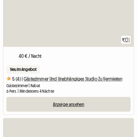
11
40 € / Nacht
Neu im Angebot
5 (4) |
Gästezimmer Und Unabhängiges Studio Zu Vermieten
Gästezimmer | Rabat
6 Pers. | Mindestens 4 Nächte
Anzeige ansehen