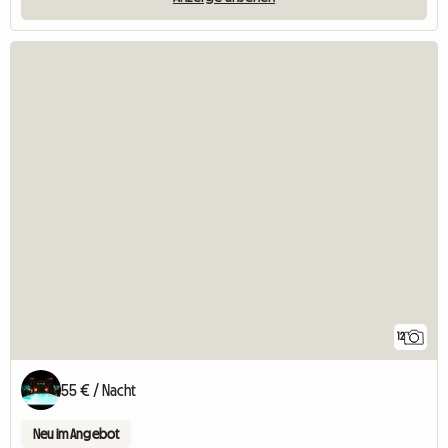
12
55 € / Nacht
Neu im Angebot