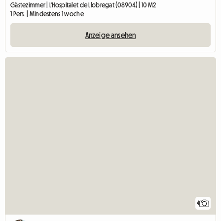
Gästezimmer | L'Hospitalet de Llobregat (08904) | 10 M2
1 Pers. | Mindestens 1 woche
Anzeige ansehen
4