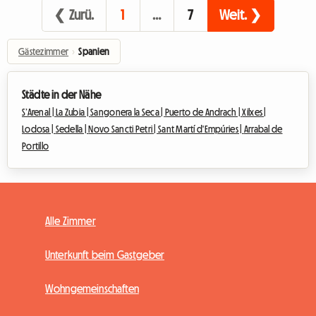
❮ Zurü.
1
…
7
Weit. ❯
Gästezimmer
›
Spanien
Städte in der Nähe
S’Arenal |
La Zubia |
Sangonera la Seca |
Puerto de Andrach |
Xilxes |
Lodosa |
Sedella |
Novo Sancti Petri |
Sant Martí d'Empúries |
Arrabal de
Portillo
Alle Zimmer
Unterkunft beim Gastgeber
Wohngemeinschaften