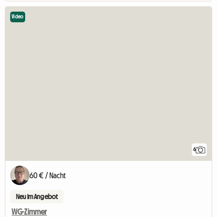
Video
6
60 € / Nacht
Neu im Angebot
WG-Zimmer