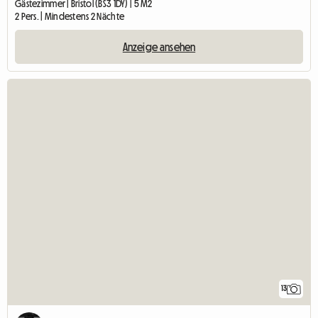
Gästezimmer | Bristol (BS3 1DY) | 5 M2
2 Pers. | Mindestens 2 Nächte
Anzeige ansehen
13