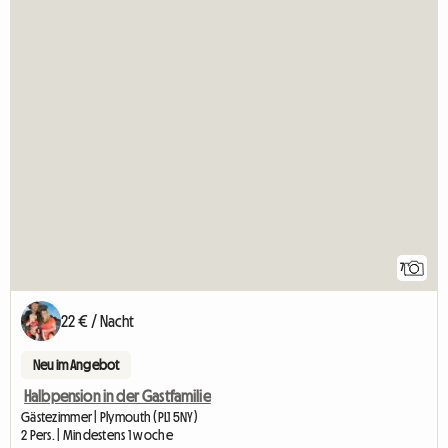
7
22 € / Nacht
Neu im Angebot
Halbpension in der Gastfamilie
Gästezimmer | Plymouth (PL1 5NY)
2 Pers. | Mindestens 1 woche