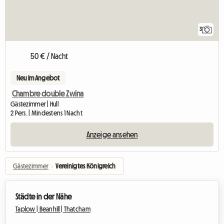
3
50 € / Nacht
Neu im Angebot
Chambre double Zwina
Gästezimmer | Hull
2 Pers. | Mindestens 1 Nacht
Anzeige ansehen
Gästezimmer
›
Vereinigtes Königreich
Städte in der Nähe
Taplow |
Beanhill |
Thatcham