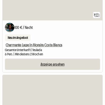
7
100 € / Nacht
Neu im Angebot
Charmante Lage In Moraira Costa Blanca
Gesamte Unterkunft | Teulada
6 Pers. | Mindestens 2 Wochen
Anzeige ansehen