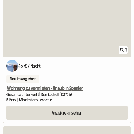
7
46 € / Nacht
Neu im Angebot
Wohnung zu vermieten - Urlaub in Spanien
Gesamte Unterkunft | Benitachell (03726)
5 Pers. | Mindestens 1 woche
Anzeige ansehen