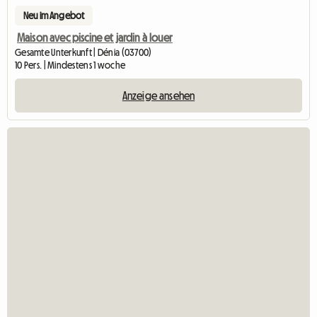
Neu im Angebot
Maison avec piscine et jardin à louer
Gesamte Unterkunft | Dénia (03700)
10 Pers. | Mindestens 1 woche
Anzeige ansehen