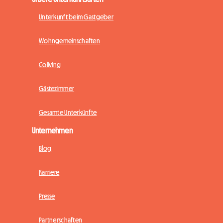
Unterkunft beim Gastgeber
Wohngemeinschaften
Coliving
Gästezimmer
Gesamte Unterkünfte
Unternehmen
Blog
Karriere
Presse
Partnerschaften