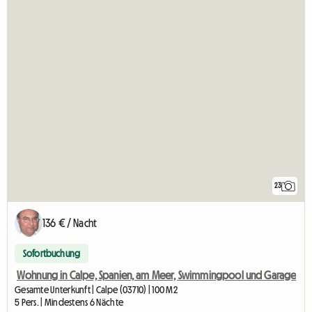
23
136 € / Nacht
Sofortbuchung
Wohnung in Calpe, Spanien, am Meer, Swimmingpool und Garage
Gesamte Unterkunft | Calpe (03710) | 100 M2
5 Pers. | Mindestens 6 Nächte