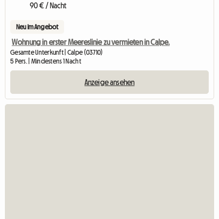
90 € / Nacht
Neu im Angebot
Wohnung in erster Meereslinie zu vermieten in Calpe.
Gesamte Unterkunft | Calpe (03710)
5 Pers. | Mindestens 1 Nacht
Anzeige ansehen