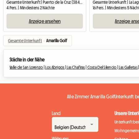
Gesamte Unterkunft | Puerto de la Cruz (38400)
4 Pers. | Mindestens 2 Nächte
16 Pers. | Mindestens 5 Näch
Anzeige ansehen
Anzeige ans
Gesamte Unterkunft
›
Amarilla Golf
Städte in der Nähe
Valle de San Lorenzo |
Los Abrigos |
Las Chafiras |
Costa Del Silencio |
Las Galletas 
Alle Zimmer Amarilla Golf
Unterkunft b
Land
Unsere Unter
Unterkunft be
Wohngemeins
Währung