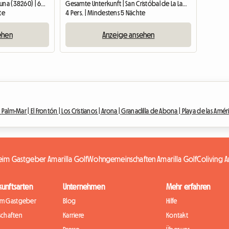
Gesamte Unterkunft | La Laguna (38260) | 60 M2
Gesamte Unterkunft | San Cristóbal de La Laguna (38260) | 75 M2
te
4 Pers. | Mindestens 5 Nächte
ehen
Anzeige ansehen
|
Palm-Mar |
El Frontón |
Los Cristianos |
Arona |
Granadilla de Abona |
Playa de las Améri
eim Gastgeber Amarilla Golf
Wohngemeinschaften Amarilla Golf
Coliving A
kunftsarten
Unternehmen
Mehr erfahren
im Gastgeber
Blog
Hilfe
chaften
Karriere
Kontakt