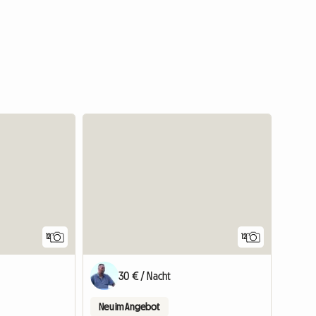
12
12
30 € / Nacht
Neu im Angebot