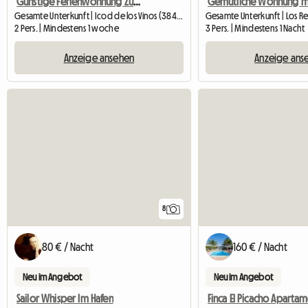
Günstige Ferienwohnung Zur Straße In Icod De Los Vinos, Tene
Gesamte Unterkunft | Icod de los Vinos (38430) | 50 M2
Gesamte Unterkunft | Los Re
2 Pers. | Mindestens 1 woche
3 Pers. | Mindestens 1 Nacht
Anzeige ansehen
Anzeige ans
8
80 € / Nacht
160 € / Nacht
Neu im Angebot
Neu im Angebot
Sailor Whisper Im Hafen