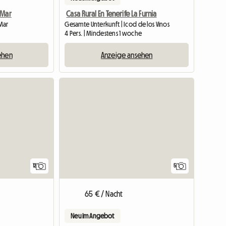
-Mar
Casa Rural En Tenerife La Furnia
Mar
Gesamte Unterkunft | Icod de los Vinos
4 Pers. | Mindestens 1 woche
ehen
Anzeige ansehen
12
5
65 € / Nacht
Neu im Angebot