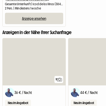
Gesamte Unterkunft | Icod de los Vinos (38438) | 50 M2
2 Pers. | Mindestens 1 woche
Anzeige ansehen
Anzeigen in der Nähe Ihrer Suchanfrage
12
36 € / Nacht
44 € / Nacht
Neu im Angebot
Neu im Angebot