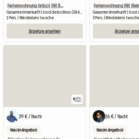
Ferienwohnung (atico) Mit Balkon Und Meerblick In Icod De Lo
Gesamte Unterkunft | Icod de los Vinos (38430) | 45 M2
2 Pers. | Mindestens 1 woche
2 Pers. | Mindestens 1 woch
Anzeige ansehen
Anzeige ans
12
29 € / Nacht
26 € / Nacht
Neu im Angebot
Neu im Angebot