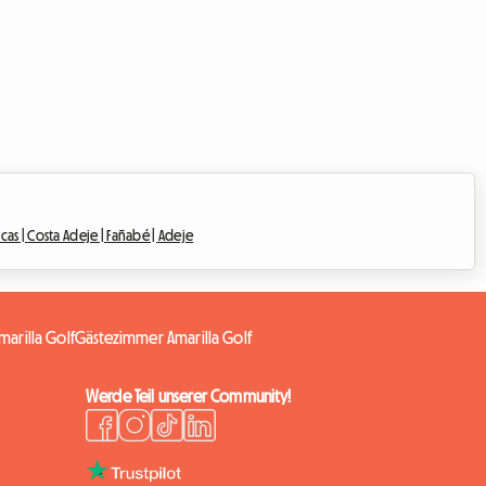
cas |
Costa Adeje |
Fañabé |
Adeje
marilla Golf
Gästezimmer Amarilla Golf
Werde Teil unserer Community!