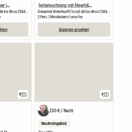
Ferienwohnung Mit Kleiner Innenhofterrasse In Icod De Los
Ferienwohnung mit Meerblick in Icod de los Vinos, Teneriffa
Gesamte Unterkunft | Icod de los Vinos (38430) | 40 M2
Gesamte Unterkunft | Icod de los Vinos (38430) | 48 M2
e
2 Pers. | Mindestens 1 woche
ehen
Anzeige ansehen
12
4
230 € / Nacht
Neu im Angebot