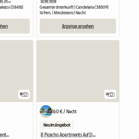
Gemütliche Wohnung mit Meerblick
Eine Villa
alejos (38418)
Gesamte Unterkunft | Candelaria (38509)
16 Pers. | Mindestens 1 Nacht
ehen
Anzeige ansehen
18
14
160 € / Nacht
Neu im Angebot
Finca El Picacho Apartamentos rurales
El Picacho Apartments Auf Dem Land, 2 Km Vom Strand Entfernt