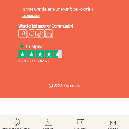
12 gute Gründe, eine Unterkunft bei Roomlala
anzubieten
Werde Teil unserer Community!
© 2026 Roomlala
So funktioniert Roomlala
Anmelden
Registrieren
+ Zimmer