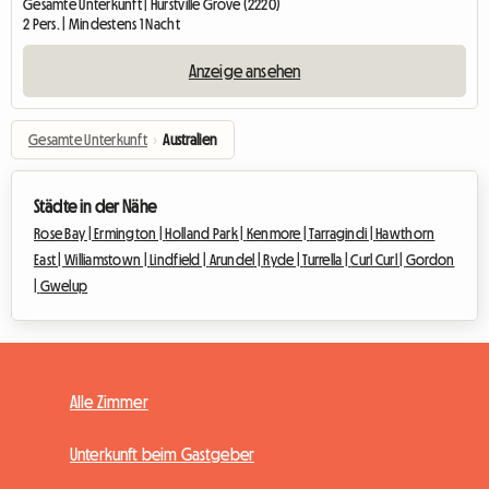
Gesamte Unterkunft | Hurstville Grove (2220)
2 Pers. | Mindestens 1 Nacht
Anzeige ansehen
Gesamte Unterkunft
›
Australien
Städte in der Nähe
Rose Bay |
Ermington |
Holland Park |
Kenmore |
Tarragindi |
Hawthorn
East |
Williamstown |
Lindfield |
Arundel |
Ryde |
Turrella |
Curl Curl |
Gordon
|
Gwelup
Alle Zimmer
Unterkunft beim Gastgeber