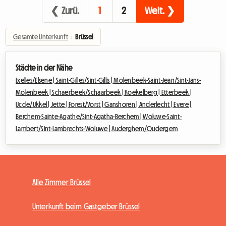
❮ Zurü.
1
2
Weit. ❯
Gesamte Unterkunft
›
Brüssel
Städte in der Nähe
Ixelles/Elsene |
Saint-Gilles/Sint-Gillis |
Molenbeek-Saint-Jean/Sint-Jans-
Molenbeek |
Schaerbeek/Schaarbeek |
Koekelberg |
Etterbeek |
Uccle/Ukkel |
Jette |
Forest/Vorst |
Ganshoren |
Anderlecht |
Evere |
Berchem-Sainte-Agathe/Sint-Agatha-Berchem |
Woluwe-Saint-
Lambert/Sint-Lambrechts-Woluwe |
Auderghem/Oudergem
Alle Zimmer Brüssel
Unterkunft beim Gastgeber Brüssel