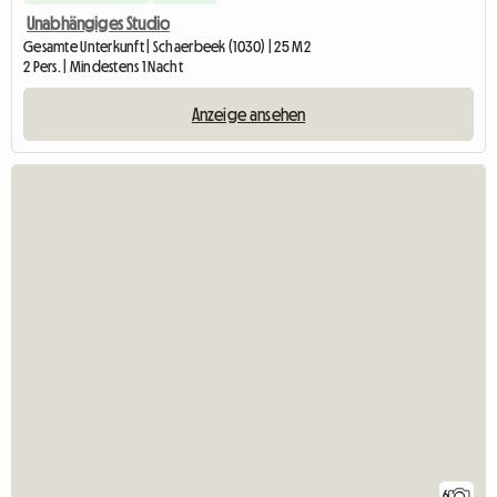
Unabhängiges Studio
Gesamte Unterkunft | Schaerbeek (1030) | 25 M2
2 Pers. | Mindestens 1 Nacht
Anzeige ansehen
6