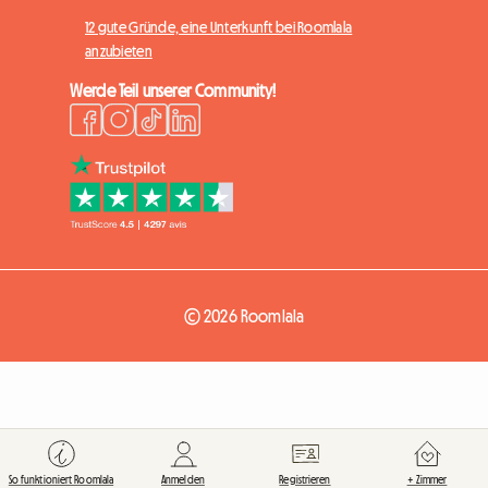
12 gute Gründe, eine Unterkunft bei Roomlala
anzubieten
Werde Teil unserer Community!
© 2026 Roomlala
So funktioniert Roomlala
Anmelden
Registrieren
+ Zimmer