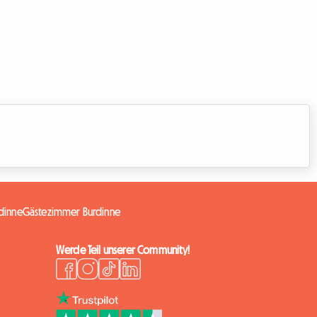
rdinne
Gästezimmer Burdinne
Werde Teil unserer Community!