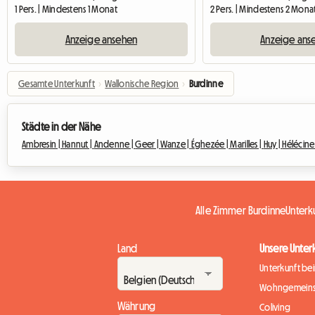
1 Pers. | Mindestens 1 Monat
2 Pers. | Mindestens 2 Mona
Anzeige ansehen
Anzeige ans
Gesamte Unterkunft
›
Wallonische Region
›
Burdinne
Städte in der Nähe
Ambresin |
Hannut |
Andenne |
Geer |
Wanze |
Éghezée |
Marilles |
Huy |
Hélécine
Alle Zimmer Burdinne
Unterk
Land
Unsere Unter
Unterkunft be
Wohngemeins
Währung
Coliving