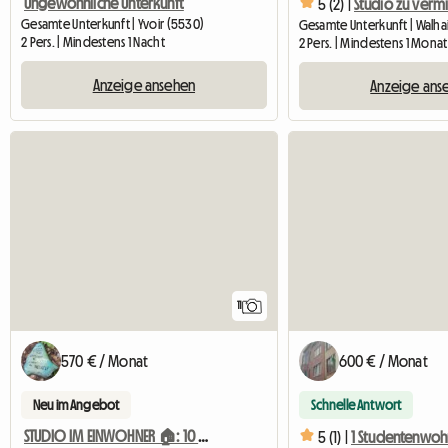
Ungewöhnliche Unterkunft
5 (2) |
Gesamte Unterkunft | Yvoir (5530)
Gesamte Unterkunft | Walhai
2 Pers. | Mindestens 1 Nacht
2 Pers. | Mindestens 1 Monat
Anzeige ansehen
Anzeige ans
11
570 € / Monat
600 € / Monat
Neu im Angebot
Schnelle Antwort
STUDIO IM EINWOHNER 🏠: 10 'From The Center 🌻
5 (1) |