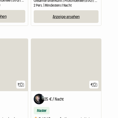
Gesamte Unterkunft | Profondeville (5170) | 40 M2
Gesamte Unterkunft | Profondeville (5170) | 40 M2
e
2 Pers. | Mindestens 1 Nacht
ehen
Anzeige ansehen
7
4
25 € / Nacht
Master