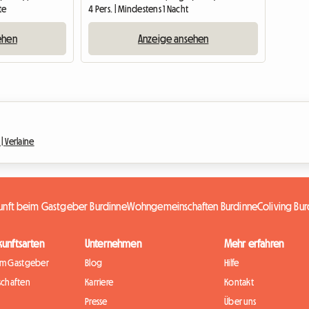
te
4 Pers. | Mindestens 1 Nacht
ehen
Anzeige ansehen
 |
Verlaine
unft beim Gastgeber Burdinne
Wohngemeinschaften Burdinne
Coliving Bu
kunftsarten
Unternehmen
Mehr erfahren
im Gastgeber
Blog
Hilfe
chaften
Karriere
Kontakt
Presse
Über uns