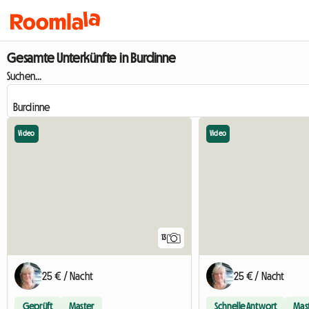
Gesamte Unterkünfte in Burdinne
Suchen...
Video
Video
13
25 € / Nacht
25 € / Nacht
Geprüft
Master
Schnelle Antwort
Mas