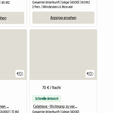
Gesamte Unterkunft | Liège (4000) | 80 M2
| 45 M2
2 Pers. | Mindestens 6 Monate
Anzeige ansehen
ehen
4
8
70 € / Nacht
Schnelle Antwort
Zimmer Für Max.4 Personen Mit Küche Und WC
Calatrava - Wohnung zu vermieten
(4000) | 72 M2
Gesamte Unterkunft | Liège (4000)