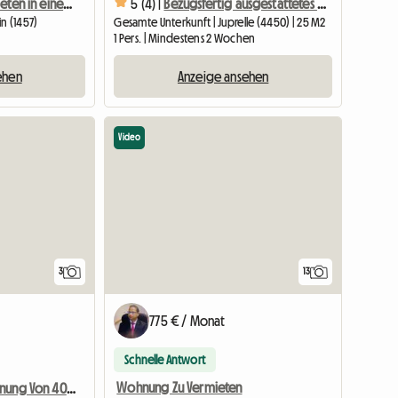
Studio zu vermieten in einem Anwesen
5 (4) |
Bezugsfertig ausgestattetes Studio mit eigener Dusche
n (1457)
Gesamte Unterkunft | Juprelle (4450) | 25 M2
1 Pers. | Mindestens 2 Wochen
ehen
Anzeige ansehen
Video
3
13
775 € / Monat
Schnelle Antwort
Wohnung Zu Vermieten
1 Studentenwohnung Von 40 M 2