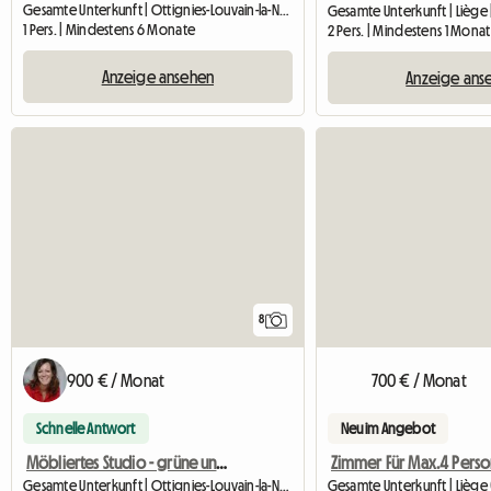
Gesamte Unterkunft | Ottignies-Louvain-la-Neuve (1348) | 25 M2
Gesamte Unterkunft | Liège 
1 Pers. | Mindestens 6 Monate
2 Pers. | Mindestens 1 Monat
Anzeige ansehen
Anzeige ans
8
900 € / Monat
700 € / Monat
Schnelle Antwort
Neu im Angebot
Möbliertes Studio - grüne und ruhige Lage
Gesamte Unterkunft | Ottignies-Louvain-la-Neuve (1340) | 55 M2
Gesamte Unterkunft | Liège 