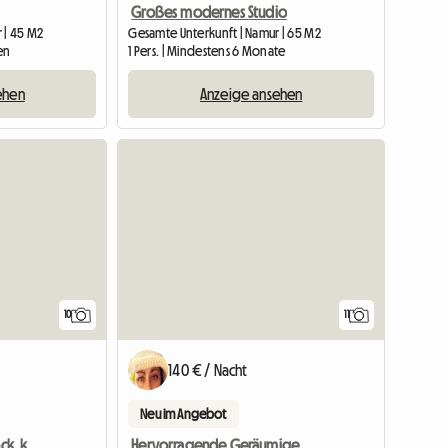
Großes modernes Studio
 | 45 M2
Gesamte Unterkunft | Namur | 65 M2
en
1 Pers. | Mindestens 6 Monate
ehen
Anzeige ansehen
10
11
140 € / Nacht
Neu im Angebot
Möbliertes Studio, 2. Stock, komplett restauriert
Hervorragende Geräumige Wohnung In Villa