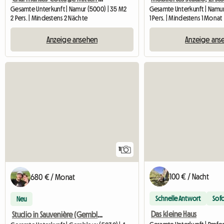
Gesamte Unterkunft | Namur (5000) | 35 M2
Gesamte Unterkunft | Namur
2 Pers. | Mindestens 2 Nächte
1 Pers. | Mindestens 1 Monat
Anzeige ansehen
Anzeige ans
11
100 € / Nacht
680 € / Monat
Schnelle Antwort
Sof
Neu
Das kleine Haus
Studio in Sauvenière (Gembloux)