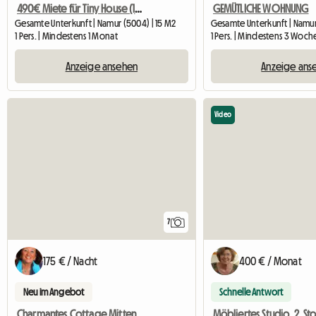
490€ Miete für Tiny House (100€ Nebenkosten)
GEMÜTLICHE WOHNUNG
Gesamte Unterkunft | Namur (5004) | 15 M2
Gesamte Unterkunft | Namur
1 Pers. | Mindestens 1 Monat
1 Pers. | Mindestens 3 Woch
Anzeige ansehen
Anzeige ans
Video
7
175 € / Nacht
400 € / Monat
Neu im Angebot
Schnelle Antwort
Charmantes Cottage Mitten In Der Zitadellenwelt