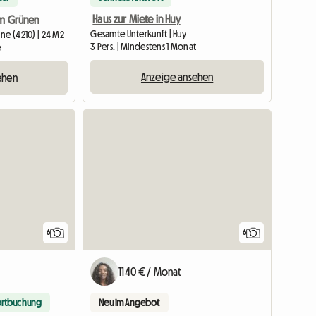
Haus zur Miete in Huy
im Grünen
Gesamte Unterkunft | Huy
ne (4210) | 24 M2
3 Pers. | Mindestens 1 Monat
e
Anzeige ansehen
ehen
6
6
1140 € / Monat
ortbuchung
Neu im Angebot