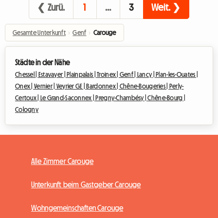
❮ Zurü.
1
…
3
Weit. ❯
Gesamte Unterkunft
›
Genf
›
Carouge
Städte in der Nähe
Chessel |
Estavayer |
Plainpalais |
Troinex |
Genf |
Lancy |
Plan-les-Ouates |
Onex |
Vernier |
Veyrier GE |
Bardonnex |
Chêne-Bougeries |
Perly-
Certoux |
Le Grand-Saconnex |
Pregny-Chambésy |
Chêne-Bourg |
Cologny
Alle Zimmer Carouge
Unterkunft beim Gastgeber Carouge
Wohngemeinschaften Carouge