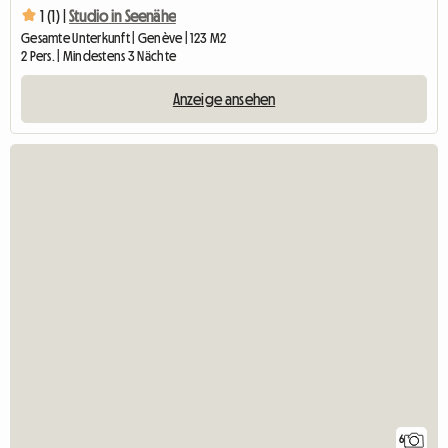
1 (1) |
Studio in Seenähe
Gesamte Unterkunft | Genève | 123 M2
2 Pers. | Mindestens 3 Nächte
Anzeige ansehen
6