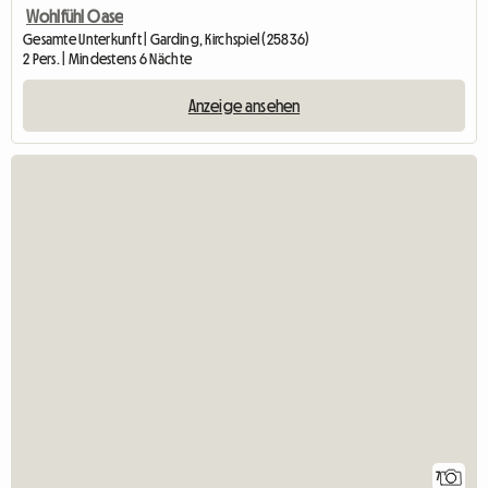
Wohlfühl Oase
Gesamte Unterkunft | Garding, Kirchspiel (25836)
2 Pers. | Mindestens 6 Nächte
Anzeige ansehen
7