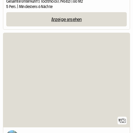
Gesamte Unterkunft | Todtmoos (79682) | 60 M2
5 Pers. | Mindestens 6 Nächte
Anzeige ansehen
11