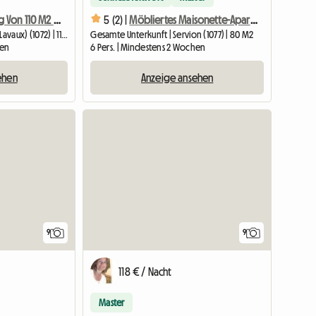
Große Wohnung Von 110 M2 Für 8 Personen, 10 Minuten Von Vevey Entfernt
5 (2) |
Möbliertes Maisonette-Apartment Für 6 Personen
Gesamte Unterkunft | Forel (Lavaux) (1072) | 110 M2
Gesamte Unterkunft | Servion (1077) | 80 M2
hen
6 Pers. | Mindestens 2 Wochen
ehen
Anzeige ansehen
9
9
118 € / Nacht
Master