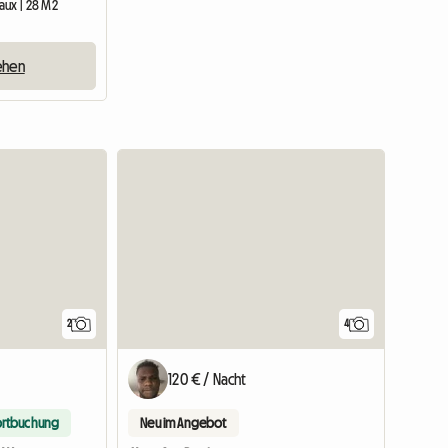
aux | 28 M2
ehen
Zur Anzei
2
4
120 € / Nacht
ortbuchung
Neu im Angebot