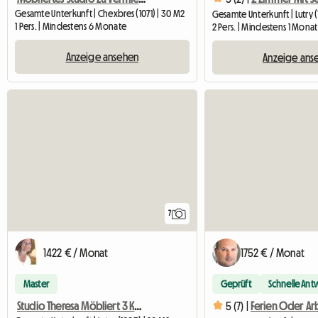
Gesamte Unterkunft | Chexbres (1071) | 30 M2
Gesamte Unterkunft | Lutry 
1 Pers. | Mindestens 6 Monate
2 Pers. | Mindestens 1 Monat
Anzeige ansehen
Anzeige ans
7
1422 € / Monat
1752 € / Monat
Master
Geprüft
Schnelle Ant
Studio Theresa Möbliert 3 Km Lausanne
5 (7) |