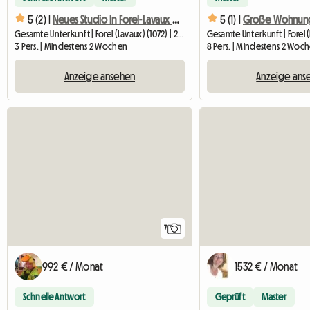
5 (2) |
Neues Studio In Forel-Lavaux In Der Nähe Von Lausanne Und Vevey
5 (1) |
Gesamte Unterkunft | Forel (Lavaux) (1072) | 23 M2
3 Pers. | Mindestens 2 Wochen
8 Pers. | Mindestens 2 Woc
Anzeige ansehen
Anzeige ans
7
992 € / Monat
1532 € / Monat
Schnelle Antwort
Geprüft
Master