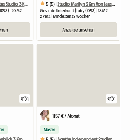
Chanel Möbliertes Studio 3 Km Von Lausanne Entfernt
5 (5) |
Studio Marilyn 3 Km Von Lausanne
1093) | 20 M2
Gesamte Unterkunft | Lutry (1093) | 18 M2
2 Pers. | Mindestens 2 Wochen
ehen
Anzeige ansehen
7
6
1157 € / Monat
ter
Master
2 Zimmer Mit Seeblick 3 Km Von Lausanne
5 (5) |
Agatha Independent Studiette In Lutry Mit Inbegriffenen Dienstleistungen