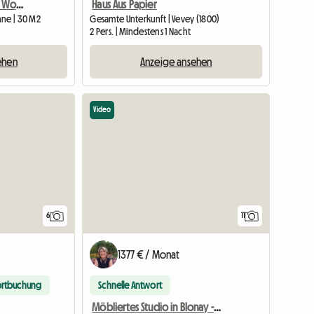
Privates Zimmer in einer Wohnung mit Bad, WC, Küche
Haus Aus Papier
nne | 30 M2
Gesamte Unterkunft | Vevey (1800)
2 Pers. | Mindestens 1 Nacht
ehen
Anzeige ansehen
Video
6
11
1377 € / Monat
ortbuchung
Schnelle Antwort
Möbliertes Studio in Blonay - Saint-Légier