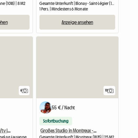
ne (1018) | 8 M2
Gesamte Unterkunft | Blonay - Saint-Légier (1806) | 24 M2
1 Pers. | Mindestens 6 Monate
ehen
Anzeige ansehen
6
10
55 € / Nacht
Sofortbuchung
Studio Meublé Avec Wifi/tv Intégré
Großes Studio in Montreux - Renoviert, möbliert - Alle Gebühren
Gesamte Unterkunft | Romanel-sur-Lausanne | 33 M2
Gesamte Unterkunft | Montreux (1815) | 25 M2