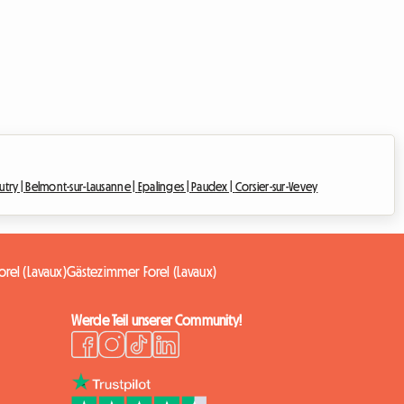
utry |
Belmont-sur-Lausanne |
Epalinges |
Paudex |
Corsier-sur-Vevey
orel (Lavaux)
Gästezimmer Forel (Lavaux)
Werde Teil unserer Community!