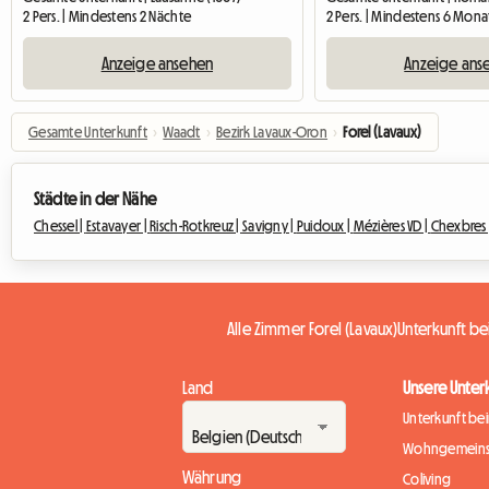
2 Pers. | Mindestens 2 Nächte
2 Pers. | Mindestens 6 Mona
Anzeige ansehen
Anzeige ans
Gesamte Unterkunft
›
Waadt
›
Bezirk Lavaux-Oron
›
Forel (Lavaux)
Städte in der Nähe
Chessel |
Estavayer |
Risch-Rotkreuz |
Savigny |
Puidoux |
Mézières VD |
Chexbres 
Alle Zimmer Forel (Lavaux)
Unterkunft be
Land
Unsere Unter
Unterkunft be
Wohngemeins
Währung
Coliving