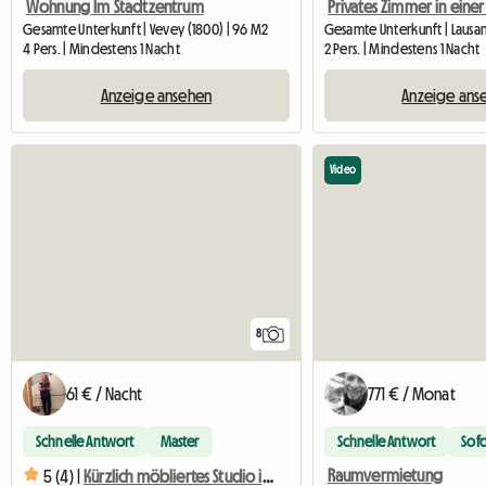
Wohnung Im Stadtzentrum
Gesamte Unterkunft | Vevey (1800) | 96 M2
Gesamte Unterkunft | Lausa
4 Pers. | Mindestens 1 Nacht
2 Pers. | Mindestens 1 Nacht
Anzeige ansehen
Anzeige ans
Video
8
61 € / Nacht
771 € / Monat
Schnelle Antwort
Master
Schnelle Antwort
Sof
Raumvermietung
5 (4) |
Kürzlich möbliertes Studio im Penthouse in Lausanne