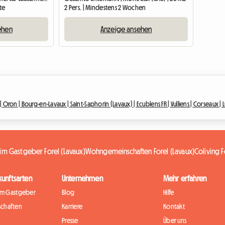
te
2 Pers. | Mindestens 2 Wochen
ehen
Anzeige ansehen
|
Oron |
Bourg-en-Lavaux |
Saint-Saphorin (Lavaux) |
Ecublens FR |
Vulliens |
Corseaux |
L
im Gastgeber Forel (Lavaux)
Wohngemeinschaften Forel (Lavaux)
Coliving F
kunftsarten
Unternehmen
Mehr erfahren
im Gastgeber
Blog
Hilfe
chaften
Karriere
Kontakt
Presse
Über uns