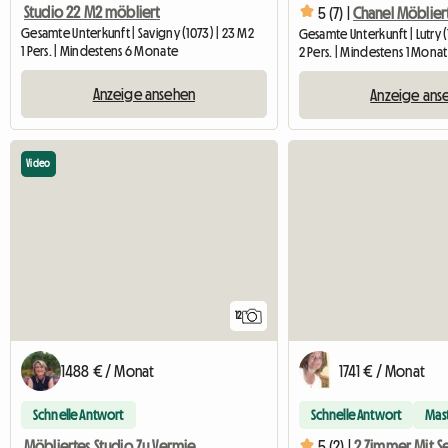
Studio 22 M2 möbliert
5 (7) |
Gesamte Unterkunft | Savigny (1073) | 23 M2
Gesamte Unterkunft | Lutry (
1 Pers. | Mindestens 6 Monate
2 Pers. | Mindestens 1 Monat
Anzeige ansehen
Anzeige ans
Video
12
1488 € / Monat
1741 € / Monat
Schnelle Antwort
Schnelle Antwort
Mas
Möbliertes Studio Zu Vermieten In Chexbres
5 (2) |