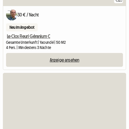
30 € / Nacht
Neu im Angebot
Le Clos Fleuri Géranium C
Gesamte Unterkunft | Yaoundé | 50 M2
4 Pers. | Mindestens 3 Nächte
Anzeige ansehen