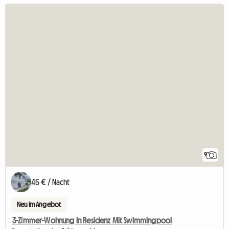
9
45 € / Nacht
Neu im Angebot
3-Zimmer-Wohnung In Residenz Mit Swimmingpool