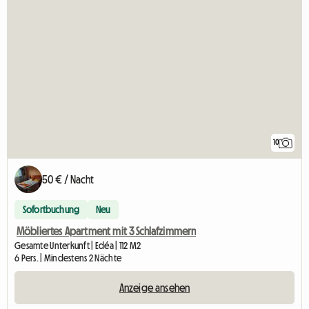
10
50 € / Nacht
Sofortbuchung
Neu
Möbliertes Apartment mit 3 Schlafzimmern
Gesamte Unterkunft | Edéa | 112 M2
6 Pers. | Mindestens 2 Nächte
Anzeige ansehen