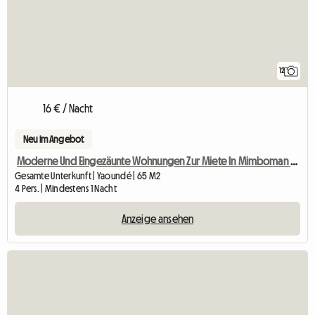
12
16 € / Nacht
Neu im Angebot
Moderne Und Eingezäunte Wohnungen Zur Miete In Mimboman Chapell
Gesamte Unterkunft | Yaoundé | 65 M2
4 Pers. | Mindestens 1 Nacht
Anzeige ansehen