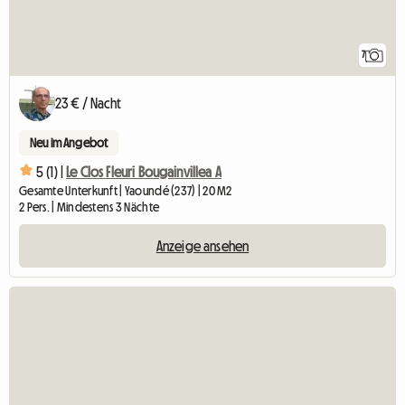
7
23 € / Nacht
Neu im Angebot
5 (1) |
Le Clos Fleuri Bougainvillea A
Gesamte Unterkunft | Yaoundé (237) | 20 M2
2 Pers. | Mindestens 3 Nächte
Anzeige ansehen