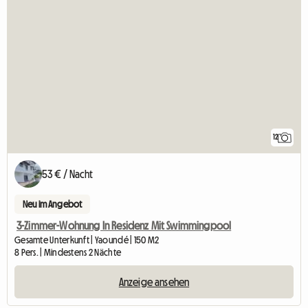
12
53 € / Nacht
Neu im Angebot
3-Zimmer-Wohnung In Residenz Mit Swimmingpool
Gesamte Unterkunft | Yaoundé | 150 M2
8 Pers. | Mindestens 2 Nächte
Anzeige ansehen