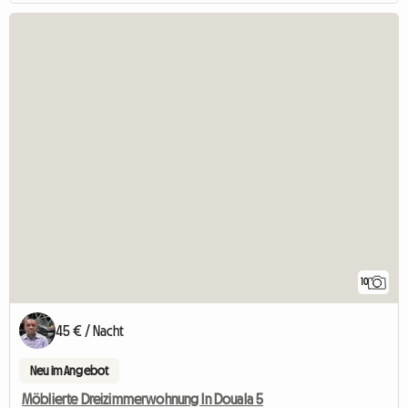
10
45 € / Nacht
Neu im Angebot
Möblierte Dreizimmerwohnung In Douala 5