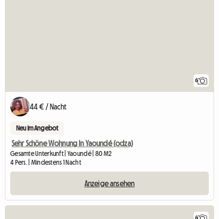
6
44 € / Nacht
Neu im Angebot
Sehr Schöne Wohnung In Yaoundé (odza)
Gesamte Unterkunft | Yaoundé | 80 M2
4 Pers. | Mindestens 1 Nacht
Anzeige ansehen
6