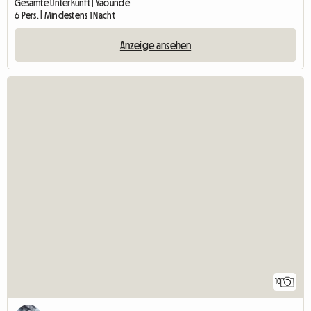
Gesamte Unterkunft | Yaoundé
6 Pers. | Mindestens 1 Nacht
Anzeige ansehen
10