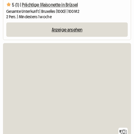
5 (1) |
Prächtige Maisonette in Brüssel
Gesamte Unterkunft | Bruxelles (1000) | 100 M2
2 Pers. | Mindestens 1 woche
Anzeige ansehen
8