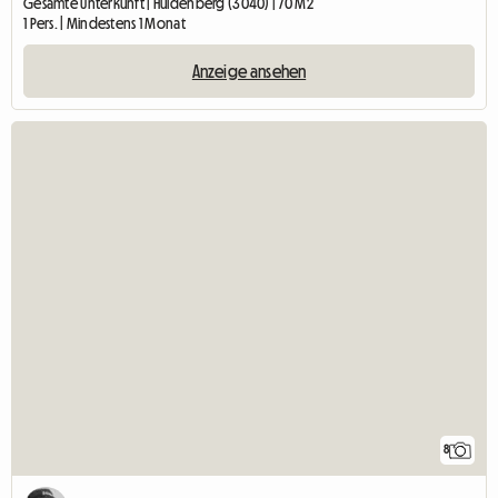
Gesamte Unterkunft | Huldenberg (3040) | 70 M2
1 Pers. | Mindestens 1 Monat
Anzeige ansehen
8