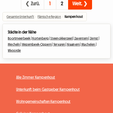
❮ Zurü.
1
2
Weit. ❯
Gesamte Unterkunft
›
Flämische Region
›
Kampenhout
Städte in der Nähe
Boortmeerbeek |
Kortenberg |
Steenokkerzeel |
Zaventem |
Zemst |
Mecheln |
Wezembeek-Oppem |
Tervuren |
Kraainem |
Machelen |
Vilvoorde
Alle Zimmer Kampenhout
Unterkunft beim Gastgeber Kampenhout
Wohngemeinschaften Kampenhout