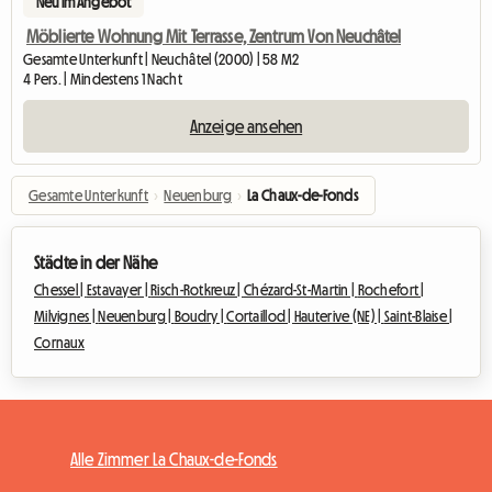
Neu im Angebot
Möblierte Wohnung Mit Terrasse, Zentrum Von Neuchâtel
Gesamte Unterkunft | Neuchâtel (2000) | 58 M2
4 Pers. | Mindestens 1 Nacht
Anzeige ansehen
Gesamte Unterkunft
›
Neuenburg
›
La Chaux-de-Fonds
Städte in der Nähe
Chessel |
Estavayer |
Risch-Rotkreuz |
Chézard-St-Martin |
Rochefort |
Milvignes |
Neuenburg |
Boudry |
Cortaillod |
Hauterive (NE) |
Saint-Blaise |
Cornaux
Alle Zimmer La Chaux-de-Fonds