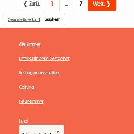
❮ Zurü.
1
…
7
Weit. ❯
Gesamte Unterkunft
›
Laupheim
Alle Zimmer
Unterkunft beim Gastgeber
Wohngemeinschaften
Coliving
Gästezimmer
Land