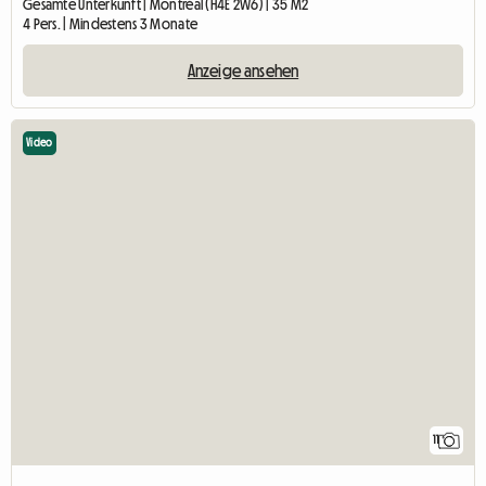
Gesamte Unterkunft | Montréal (H4E 2W6) | 35 M2
4 Pers. | Mindestens 3 Monate
Anzeige ansehen
Video
11