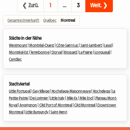
❮ Zurü.
1
…
3
Weit. ❯
Gesamte Unterkunft
›
Québec
›
Montreal
Städte in der Nähe
Westmount |
Montréal-Ouest |
Côte-Saint-Luc |
Saint-Lambert |
Laval |
Montréal-Est |
Terrebonne |
Dorval |
Brossard |
La Prairie |
Longueuil |
Candiac
Stadtviertel
Little Portugal |
Gay Village |
Hochelaga-Maisonneuve |
Hochelaga |
La
Petite-Patrie |
De Lorimier |
Little Italy |
Mile-Ex |
Mile End |
Plateau Mont-
Royal |
Angrignon |
Old Port of Montreal |
Old Montreal |
Downtown
Montreal |
Little Burgundy |
Saint-Henri