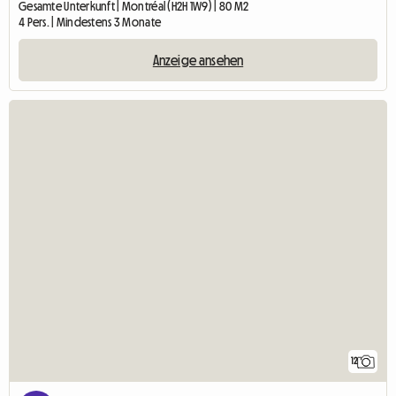
Gesamte Unterkunft | Montréal (H2H 1W9) | 80 M2
4 Pers. | Mindestens 3 Monate
Anzeige ansehen
12