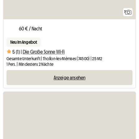
7
60 € / Nacht
Neu im Angebot
5 (1) |
Die Große Sonne Wi-Fi
Gesamte Unterkunft | Thollon-les-Mémises (74500) | 25 M2
1 Pers. | Mindestens 2 Nächte
Anzeige ansehen