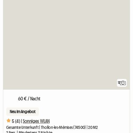
12
60 € / Nacht
Neu im Angebot
5 (4) |
Sonniges WLAN
Gesamte Unterkunft | Thollon-les-Mémises (74500) | 20 M2
2 Pers. | Mindestens 3 Nächte