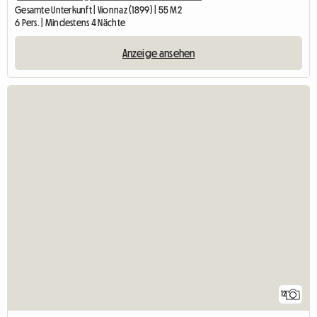
Gesamte Unterkunft | Vionnaz (1899) | 55 M2
6 Pers. | Mindestens 4 Nächte
Anzeige ansehen
12