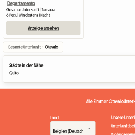
Departamento
Gesamte Unterkunft | Tonsupa
6 Pers. | Mindestens 1 Nacht
Anzeige ansehen
Gesamte Unterkunft
›
Otavalo
Städte in der Nähe
Quito
Alle Zimmer Otavalo
Unter
Land
Unsere Unter
Unterkunft be
Wohngemeins