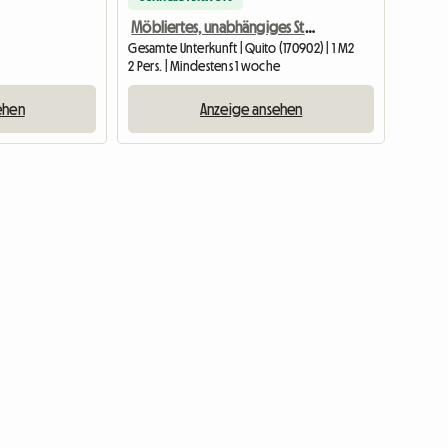
Möbliertes, unabhängiges Studio in Tumbaco-Quito -Ecuador
Gesamte Unterkunft | Quito (170902) | 1 M2
2 Pers. | Mindestens 1 woche
ehen
Anzeige ansehen