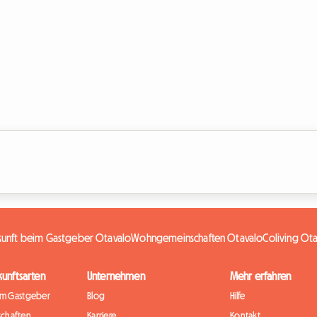
kunft beim Gastgeber Otavalo
Wohngemeinschaften Otavalo
Coliving Ot
kunftsarten
Unternehmen
Mehr erfahren
im Gastgeber
Blog
Hilfe
chaften
Karriere
Kontakt