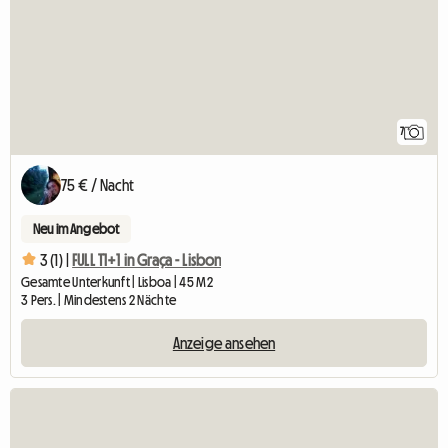
7
75 € / Nacht
Neu im Angebot
3 (1) |
FULL T1+1 in Graça - Lisbon
Gesamte Unterkunft | Lisboa | 45 M2
3 Pers. | Mindestens 2 Nächte
Anzeige ansehen