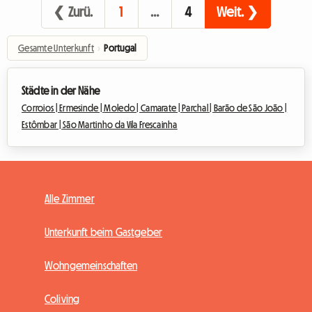
❮ Zurü.
1
…
4
Weit. ❯
Gesamte Unterkunft
›
Portugal
Städte in der Nähe
Corroios |
Ermesinde |
Moledo |
Camarate |
Parchal |
Barão de São João |
Estômbar |
São Martinho da Vila Frescainha
Alle Zimmer
Unterkunft beim Gastgeber
Wohngemeinschaften
Coliving