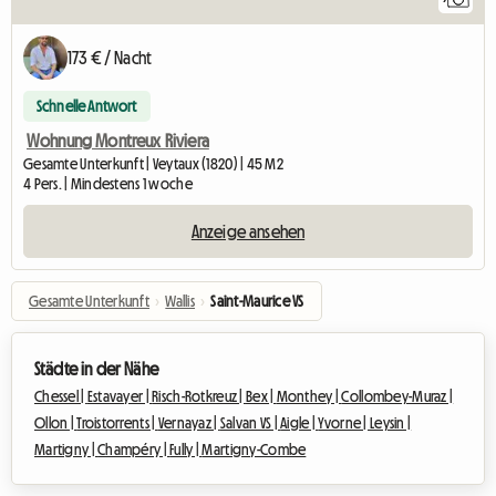
173 € / Nacht
Schnelle Antwort
Wohnung Montreux Riviera
Gesamte Unterkunft | Veytaux (1820) | 45 M2
4 Pers. | Mindestens 1 woche
Anzeige ansehen
Gesamte Unterkunft
›
Wallis
›
Saint-Maurice VS
Städte in der Nähe
Chessel |
Estavayer |
Risch-Rotkreuz |
Bex |
Monthey |
Collombey-Muraz |
Ollon |
Troistorrents |
Vernayaz |
Salvan VS |
Aigle |
Yvorne |
Leysin |
Martigny |
Champéry |
Fully |
Martigny-Combe