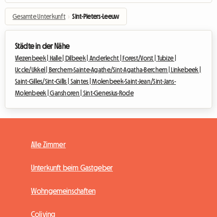
Gesamte Unterkunft
›
Sint-Pieters-Leeuw
Städte in der Nähe
Vlezenbeek |
Halle |
Dilbeek |
Anderlecht |
Forest/Vorst |
Tubize |
Uccle/Ukkel |
Berchem-Sainte-Agathe/Sint-Agatha-Berchem |
Linkebeek |
Saint-Gilles/Sint-Gillis |
Saintes |
Molenbeek-Saint-Jean/Sint-Jans-
Molenbeek |
Ganshoren |
Sint-Genesius-Rode
Alle Zimmer
Unterkunft beim Gastgeber
Wohngemeinschaften
Coliving