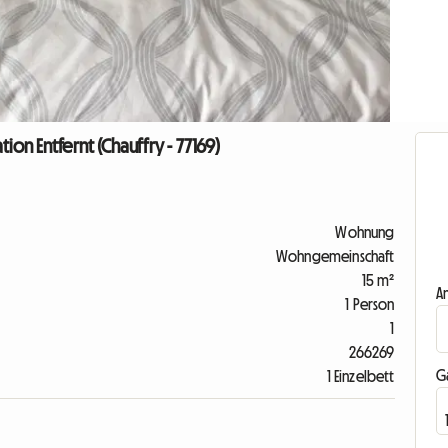
ion Entfernt (Chauffry - 77169)
Wohnung
Wohngemeinschaft
15 m²
A
1 Person
1
266269
G
1 Einzelbett