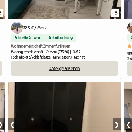
7
388 € / Monat
Schnelle Antwort
Sofortbuchung
Wohngemeinschaft Zimmer für Frauen
Wohngemeinschaft | Chevru (77320) | 10 M2
Unt
1 Schlafplatz/Schlafplätze | Mindestens 1 Monat
2 S
Anzeige ansehen
❯
❮
❯
❮