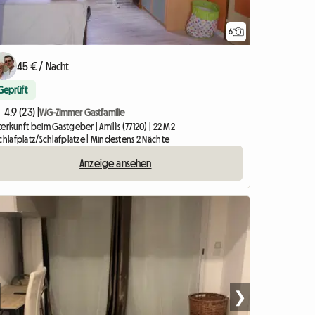
6
45 € / Nacht
Geprüft
4.9 (23) |
WG-Zimmer Gastfamilie
erkunft beim Gastgeber | Amillis (77120) | 22 M2
chlafplatz/Schlafplätze | Mindestens 2 Nächte
Anzeige ansehen
❯