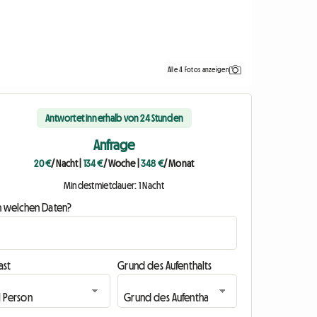
Alle 4 Fotos anzeigen
Antwortet innerhalb von 24 Stunden
Anfrage
20 €
/ Nacht
|
134 €
/ Woche
|
348 €
/ Monat
Mindestmietdauer: 1 Nacht
n welchen Daten?
ast
Grund des Aufenthalts