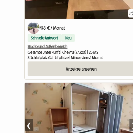
7
478 € / Monat
Schnelle Antwort
Neu
Studio und Außenbereich
Gesamte Unterkunft | Chevru (77320) | 25 M2
3 Schlafplatz/Schlafplätze | Mindestens 1 Monat
Anzeige ansehen
❮