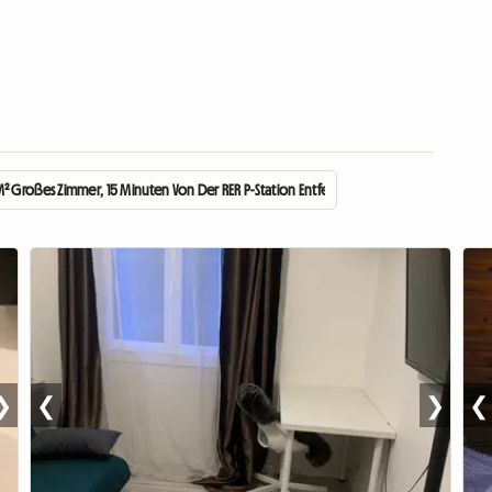
M² Großes Zimmer, 15 Minuten Von Der RER P-Station Entfernt
❯
❮
❯
❮