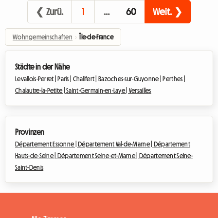
❮ Zurü.
1
…
60
Weit. ❯
Wohngemeinschaften
›
Île-de-France
Städte in der Nähe
Levallois-Perret |
Paris |
Chalifert |
Bazoches-sur-Guyonne |
Perthes |
Chalautre-la-Petite |
Saint-Germain-en-Laye |
Versailles
Provinzen
Département Essonne |
Département Val-de-Marne |
Département
Hauts-de-Seine |
Département Seine-et-Marne |
Département Seine-
Saint-Denis