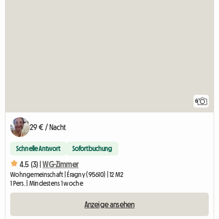
6
29 € / Nacht
Schnelle Antwort
Sofortbuchung
4.5 (3) |
WG-Zimmer
Wohngemeinschaft | Éragny (95610) | 12 M2
1 Pers. | Mindestens 1 woche
Anzeige ansehen