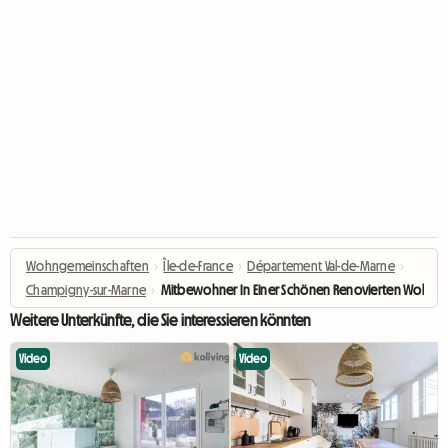
Wohngemeinschaften
›
Île-de-France
›
Département Val-de-Marne
›
Champigny-sur-Marne
›
Mitbewohner In Einer Schönen Renovierten Wohnu
Weitere Unterkünfte, die Sie interessieren könnten
Video
Video