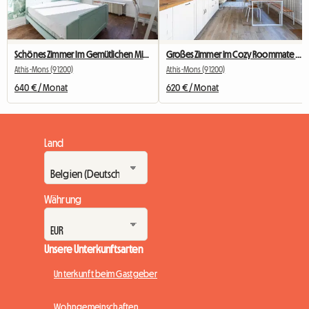
Schönes Zimmer Im Gemütlichen Mitbewohner Nr. 2
Großes Zimmer im Cozy Roommate #5 New York in der Nähe von Olry
Athis-Mons (91200)
Athis-Mons (91200)
640 € / Monat
620 € / Monat
Land
Währung
Unsere Unterkunftsarten
Unterkunft beim Gastgeber
Wohngemeinschaften