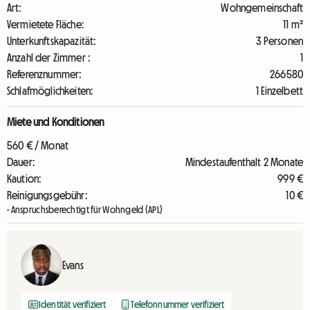
Art:
Wohngemeinschaft
Vermietete Fläche:
11 m²
Unterkunftskapazität:
3 Personen
Anzahl der Zimmer :
1
Referenznummer:
266580
Schlafmöglichkeiten:
1 Einzelbett
Miete und Konditionen
560 € / Monat
Dauer:
Mindestaufenthalt 2 Monate
Kaution:
999 €
Reinigungsgebühr:
10 €
- Anspruchsberechtigt für Wohngeld (APL)
Evans
Identität verifiziert
Telefonnummer verifiziert